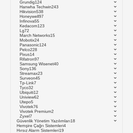
Grundig
124
Hanwha Techwin
243
Hikvision
538
Honeywell
97
Infinova
55
Kedacom
123
Lg
72
March Networks
15
Mobotix
24
Panasonic
124
Pelco
228
Pixus
14
Rifatron
97
Samsung Wisenet
40
Sony
136
Streamax
23
Surveon
45
Tp-Link
7
Tyco
32
Ubiquiti
12
Uniview
62
Utepo
5
Vivotek
76
Vivotek Premium
2
Zyxel
7
Güvenlik Yönetim Yazılımları
18
Hemşire Çağrı Sistemleri
4
Hırsız Alarm Sistemleri
19