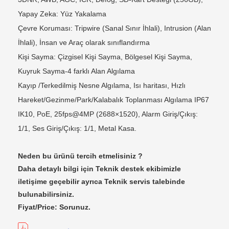
Yapay Zeka: Yüz Yakalama
Çevre Koruması: Tripwire (Sanal Sınır İhlali), Intrusion (Alan
İhlali), İnsan ve Araç olarak sınıflandırma
Kişi Sayma: Çizgisel Kişi Sayma, Bölgesel Kişi Sayma,
Kuyruk Sayma-4 farklı Alan Algılama
Kayıp /Terkedilmiş Nesne Algılama, Isı haritası, Hızlı
Hareket/Gezinme/Park/Kalabalık Toplanması Algılama IP67
IK10, PoE, 25fps@4MP (2688×1520), Alarm Giriş/Çıkış:
1/1, Ses Giriş/Çıkış: 1/1, Metal Kasa.
Neden bu ürünü tercih etmelisiniz ?
Daha detaylı bilgi için Teknik destek ekibimizle
iletişime geçebilir ayrıca Teknik servis talebinde
bulunabilirsiniz.
Fiyat/Price: Sorunuz.