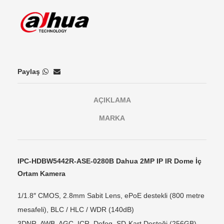
Paylaş
AÇIKLAMA
MARKA
IPC-HDBW5442R-ASE-0280B Dahua 2MP IP IR Dome İç
Ortam Kamera
1/1.8″ CMOS, 2.8mm Sabit Lens, ePoE destekli (800 metre
mesafeli), BLC / HLC / WDR (140dB)
3DNR, AWB, AGC, ICR, Defog, SD-Kart Desteği (256GB),