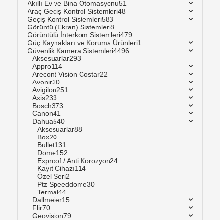
Akıllı Ev ve Bina Otomasyonu
51
Araç Geçiş Kontrol Sistemleri
48
Geçiş Kontrol Sistemleri
583
Görüntü (Ekran) Sistemleri
8
Görüntülü İnterkom Sistemleri
479
Güç Kaynakları ve Koruma Ürünleri
1
Güvenlik Kamera Sistemleri
4496
Aksesuarlar
293
Appro
114
Arecont Vision Costar
22
Avenir
30
Avigilon
251
Axis
233
Bosch
373
Canon
41
Dahua
540
Aksesuarlar
88
Box
20
Bullet
131
Dome
152
Exproof / Anti Korozyon
24
Kayıt Cihazı
114
Özel Seri
2
Ptz Speeddome
30
Termal
44
Dallmeier
15
Flir
70
Geovision
79