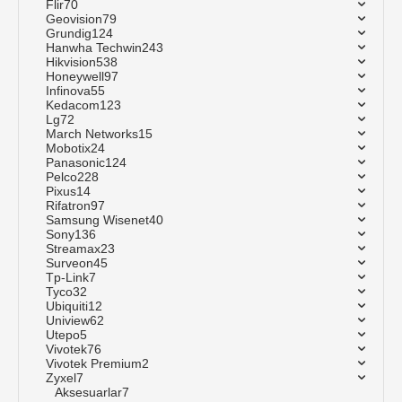
Flir
70
Geovision
79
Grundig
124
Hanwha Techwin
243
Hikvision
538
Honeywell
97
Infinova
55
Kedacom
123
Lg
72
March Networks
15
Mobotix
24
Panasonic
124
Pelco
228
Pixus
14
Rifatron
97
Samsung Wisenet
40
Sony
136
Streamax
23
Surveon
45
Tp-Link
7
Tyco
32
Ubiquiti
12
Uniview
62
Utepo
5
Vivotek
76
Vivotek Premium
2
Zyxel
7
Aksesuarlar
7