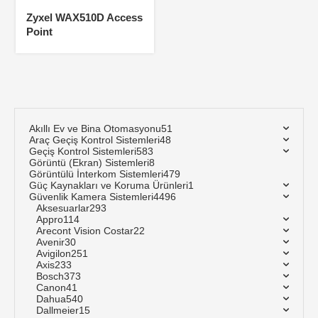
Zyxel WAX510D Access
Point
Akıllı Ev ve Bina Otomasyonu
51
Araç Geçiş Kontrol Sistemleri
48
Geçiş Kontrol Sistemleri
583
Görüntü (Ekran) Sistemleri
8
Görüntülü İnterkom Sistemleri
479
Güç Kaynakları ve Koruma Ürünleri
1
Güvenlik Kamera Sistemleri
4496
Aksesuarlar
293
Appro
114
Arecont Vision Costar
22
Avenir
30
Avigilon
251
Axis
233
Bosch
373
Canon
41
Dahua
540
Dallmeier
15