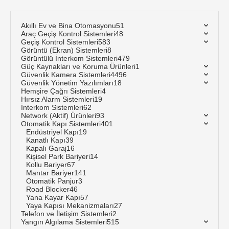
Akıllı Ev ve Bina Otomasyonu
51
Araç Geçiş Kontrol Sistemleri
48
Geçiş Kontrol Sistemleri
583
Görüntü (Ekran) Sistemleri
8
Görüntülü İnterkom Sistemleri
479
Güç Kaynakları ve Koruma Ürünleri
1
Güvenlik Kamera Sistemleri
4496
Güvenlik Yönetim Yazılımları
18
Hemşire Çağrı Sistemleri
4
Hırsız Alarm Sistemleri
19
İnterkom Sistemleri
62
Network (Aktif) Ürünleri
93
Otomatik Kapı Sistemleri
401
Endüstriyel Kapı
19
Kanatlı Kapı
39
Kapalı Garaj
16
Kişisel Park Bariyeri
14
Kollu Bariyer
67
Mantar Bariyer
141
Otomatik Panjur
3
Road Blocker
46
Yana Kayar Kapı
57
Yaya Kapısı Mekanizmaları
27
Telefon ve İletişim Sistemleri
2
Yangın Algılama Sistemleri
515