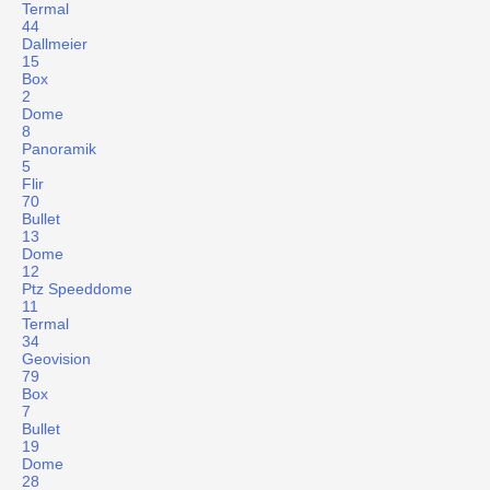
Termal
44
Dallmeier
15
Box
2
Dome
8
Panoramik
5
Flir
70
Bullet
13
Dome
12
Ptz Speeddome
11
Termal
34
Geovision
79
Box
7
Bullet
19
Dome
28