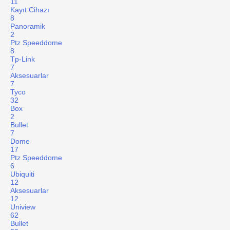
11
Kayıt Cihazı
8
Panoramik
2
Ptz Speeddome
8
Tp-Link
7
Aksesuarlar
7
Tyco
32
Box
2
Bullet
7
Dome
17
Ptz Speeddome
6
Ubiquiti
12
Aksesuarlar
12
Uniview
62
Bullet