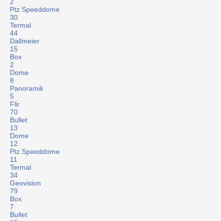
2
Ptz Speeddome
30
Termal
44
Dallmeier
15
Box
2
Dome
8
Panoramik
5
Flir
70
Bullet
13
Dome
12
Ptz Speeddome
11
Termal
34
Geovision
79
Box
7
Bullet