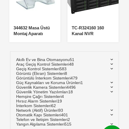
344632 Masa Üstü
TC-R324160 160
Montaj Aparatı
Kanal NVR
Akıllı Ev ve Bina Otomasyonu
51
Araç Geçiş Kontrol Sistemleri
48
Geçiş Kontrol Sistemleri
583
Görüntü (Ekran) Sistemleri
8
Görüntülü İnterkom Sistemleri
479
Güç Kaynakları ve Koruma Ürünleri
1
Güvenlik Kamera Sistemleri
4496
Güvenlik Yönetim Yazılımları
18
Hemşire Çağrı Sistemleri
4
Hırsız Alarm Sistemleri
19
İnterkom Sistemleri
62
Network (Aktif) Ürünleri
93
Otomatik Kapı Sistemleri
401
Telefon ve İletişim Sistemleri
2
Yangın Algılama Sistemleri
515