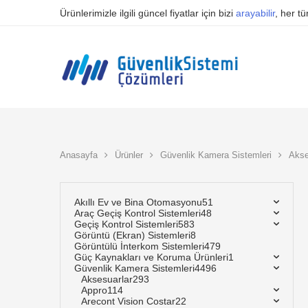
Ürünlerimizle ilgili güncel fiyatlar için bizi
arayabilir
, her t
Anasayfa
Ürünler
Güvenlik Kamera Sistemleri
Akse
Akıllı Ev ve Bina Otomasyonu
51
Araç Geçiş Kontrol Sistemleri
48
Geçiş Kontrol Sistemleri
583
Görüntü (Ekran) Sistemleri
8
Görüntülü İnterkom Sistemleri
479
Güç Kaynakları ve Koruma Ürünleri
1
Güvenlik Kamera Sistemleri
4496
Aksesuarlar
293
Appro
114
Arecont Vision Costar
22