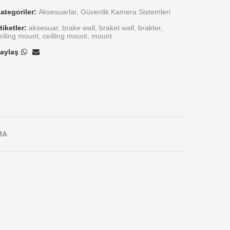
ategoriler:
Aksesuarlar
,
Güvenlik Kamera Sistemleri
tiketler:
aksesuar
,
brake wall
,
braket wall
,
brakter
,
eiling mount
,
ceilling mount
,
mount
aylaş
MA