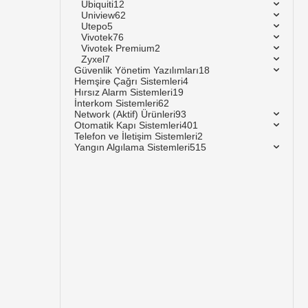
Ubiquiti
12
Uniview
62
Utepo
5
Vivotek
76
Vivotek Premium
2
Zyxel
7
Güvenlik Yönetim Yazılımları
18
Hemşire Çağrı Sistemleri
4
Hırsız Alarm Sistemleri
19
İnterkom Sistemleri
62
Network (Aktif) Ürünleri
93
Otomatik Kapı Sistemleri
401
Telefon ve İletişim Sistemleri
2
Yangın Algılama Sistemleri
515