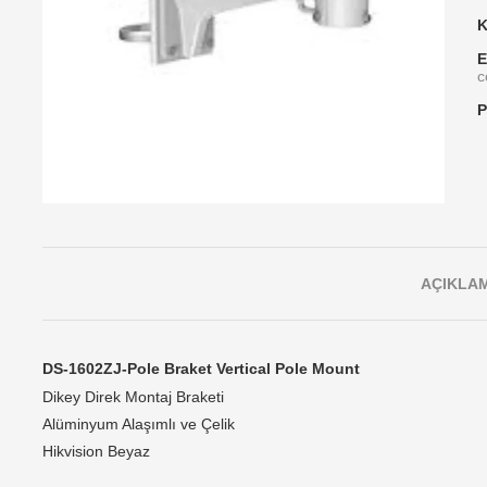
K
E
c
P
AÇIKLA
DS-1602ZJ-Pole Braket Vertical Pole Mount
Dikey Direk Montaj Braketi
Alüminyum Alaşımlı ve Çelik
Hikvision Beyaz