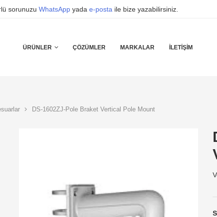
ürlü sorunuzu
WhatsApp
yada
e-posta
ile bize yazabilirsiniz.
ÜRÜNLER
ÇÖZÜMLER
MARKALAR
İLETIŞIM
suarlar
DS-1602ZJ-Pole Braket Vertical Pole Mount
V
S