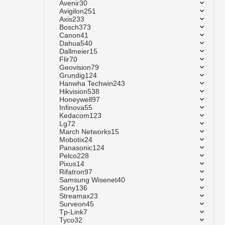
Avenir
30
Avigilon
251
Axis
233
Bosch
373
Canon
41
Dahua
540
Dallmeier
15
Flir
70
Geovision
79
Grundig
124
Hanwha Techwin
243
Hikvision
538
Honeywell
97
Infinova
55
Kedacom
123
Lg
72
March Networks
15
Mobotix
24
Panasonic
124
Pelco
228
Pixus
14
Rifatron
97
Samsung Wisenet
40
Sony
136
Streamax
23
Surveon
45
Tp-Link
7
Tyco
32