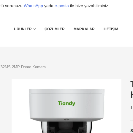
ürlü sorunuzu
WhatsApp
yada
e-posta
ile bize yazabilirsiniz.
ÜRÜNLER
ÇÖZÜMLER
MARKALAR
İLETIŞIM
C32MS 2MP Dome Kamera
T
S