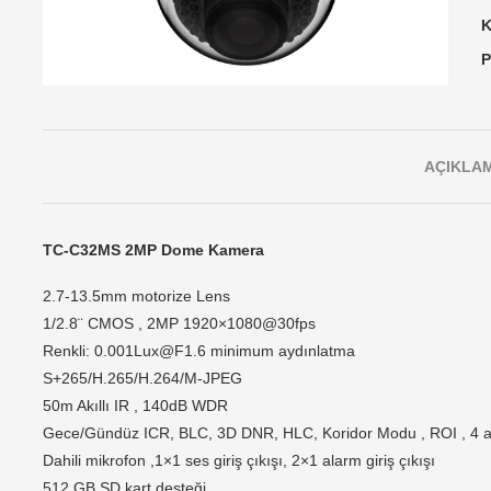
K
P
AÇIKLA
TC-C32MS 2MP Dome Kamera
2.7-13.5mm motorize Lens
1/2.8¨ CMOS , 2MP 1920×1080@30fps
Renkli:
0.001Lux@F1.6
minimum aydınlatma
S+265/H.265/H.264/M-JPEG
50m Akıllı IR , 140dB WDR
Gece/Gündüz ICR, BLC, 3D DNR, HLC, Koridor Modu , ROI , 4 a
Dahili mikrofon ,1×1 ses giriş çıkışı, 2×1 alarm giriş çıkışı
512 GB SD kart desteği