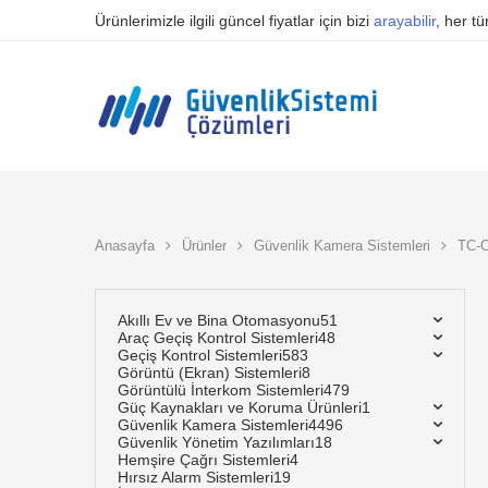
Ürünlerimizle ilgili güncel fiyatlar için bizi
arayabilir
, her t
Anasayfa
Ürünler
Güvenlik Kamera Sistemleri
TC-
Akıllı Ev ve Bina Otomasyonu
51
Araç Geçiş Kontrol Sistemleri
48
Geçiş Kontrol Sistemleri
583
Görüntü (Ekran) Sistemleri
8
Görüntülü İnterkom Sistemleri
479
Güç Kaynakları ve Koruma Ürünleri
1
Güvenlik Kamera Sistemleri
4496
Güvenlik Yönetim Yazılımları
18
Hemşire Çağrı Sistemleri
4
Hırsız Alarm Sistemleri
19