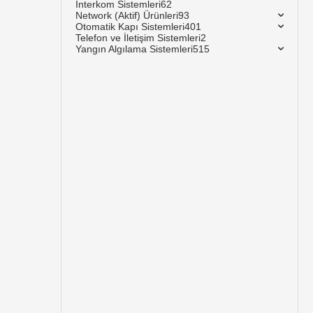
İnterkom Sistemleri
62
Network (Aktif) Ürünleri
93
Otomatik Kapı Sistemleri
401
Telefon ve İletişim Sistemleri
2
Yangın Algılama Sistemleri
515