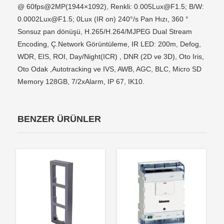
@ 60fps@2MP(1944×1092), Renkli:
0.005Lux@F1.5
; B/W:
0.0002Lux@F1.5
; 0Lux (IR on) 240°/s Pan Hızı, 360 °
Sonsuz pan dönüşü, H.265/H.264/MJPEG Dual Stream
Encoding, Ç.Network Görüntüleme, IR LED: 200m, Defog,
WDR, EIS, ROI, Day/Night(ICR) , DNR (2D ve 3D), Oto Iris,
Oto Odak ,Autotracking ve IVS, AWB, AGC, BLC, Micro SD
Memory 128GB, 7/2xAlarm, IP 67, IK10.
BENZER ÜRÜNLER