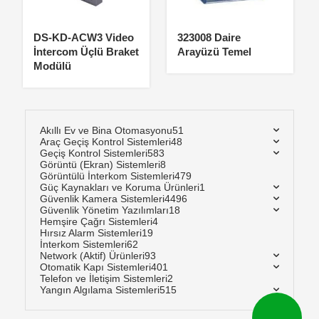
DS-KD-ACW3 Video
323008 Daire
İntercom Üçlü Braket
Arayüzü Temel
Modülü
Akıllı Ev ve Bina Otomasyonu
51
Araç Geçiş Kontrol Sistemleri
48
Geçiş Kontrol Sistemleri
583
Görüntü (Ekran) Sistemleri
8
Görüntülü İnterkom Sistemleri
479
Güç Kaynakları ve Koruma Ürünleri
1
Güvenlik Kamera Sistemleri
4496
Güvenlik Yönetim Yazılımları
18
Hemşire Çağrı Sistemleri
4
Hırsız Alarm Sistemleri
19
İnterkom Sistemleri
62
Network (Aktif) Ürünleri
93
Otomatik Kapı Sistemleri
401
Telefon ve İletişim Sistemleri
2
Yangın Algılama Sistemleri
515