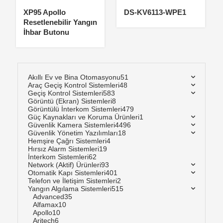
XP95 Apollo
DS-KV6113-WPE1
Resetlenebilir Yangın
İhbar Butonu
Akıllı Ev ve Bina Otomasyonu
51
Araç Geçiş Kontrol Sistemleri
48
Geçiş Kontrol Sistemleri
583
Görüntü (Ekran) Sistemleri
8
Görüntülü İnterkom Sistemleri
479
Güç Kaynakları ve Koruma Ürünleri
1
Güvenlik Kamera Sistemleri
4496
Güvenlik Yönetim Yazılımları
18
Hemşire Çağrı Sistemleri
4
Hırsız Alarm Sistemleri
19
İnterkom Sistemleri
62
Network (Aktif) Ürünleri
93
Otomatik Kapı Sistemleri
401
Telefon ve İletişim Sistemleri
2
Yangın Algılama Sistemleri
515
Advanced
35
Alfamax
10
Apollo
10
Aritech
6