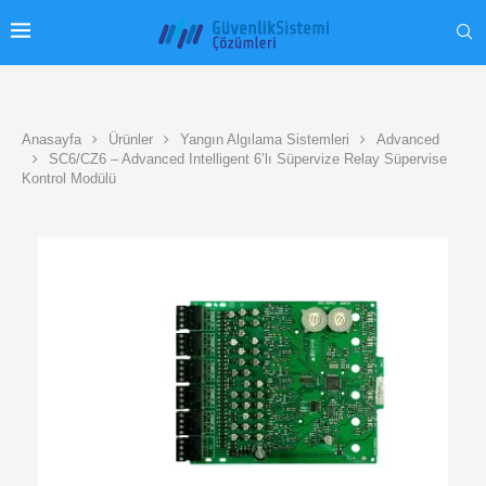
Anasayfa
Ürünler
Yangın Algılama Sistemleri
Advanced
SC6/CZ6 – Advanced Intelligent 6’lı Süpervize Relay Süpervise
Kontrol Modülü