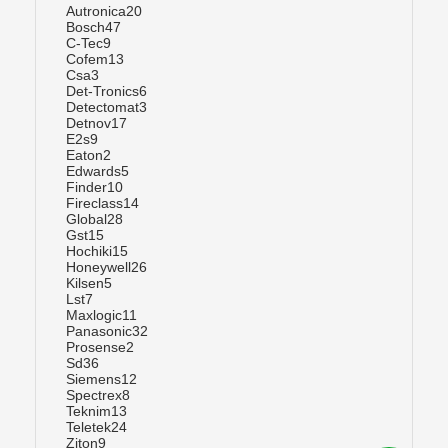
Autronica
20
Bosch
47
C-Tec
9
Cofem
13
Csa
3
Det-Tronics
6
Detectomat
3
Detnov
17
E2s
9
Eaton
2
Edwards
5
Finder
10
Fireclass
14
Global
28
Gst
15
Hochiki
15
Honeywell
26
Kilsen
5
Lst
7
Maxlogic
11
Panasonic
32
Prosense
2
Sd3
6
Siemens
12
Spectrex
8
Teknim
13
Teletek
24
Ziton
9