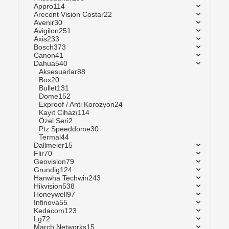
Appro
114
Arecont Vision Costar
22
Avenir
30
Avigilon
251
Axis
233
Bosch
373
Canon
41
Dahua
540
Aksesuarlar
88
Box
20
Bullet
131
Dome
152
Exproof / Anti Korozyon
24
Kayıt Cihazı
114
Özel Seri
2
Ptz Speeddome
30
Termal
44
Dallmeier
15
Flir
70
Geovision
79
Grundig
124
Hanwha Techwin
243
Hikvision
538
Honeywell
97
Infinova
55
Kedacom
123
Lg
72
March Networks
15