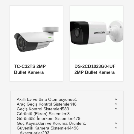
TC-C32TS 2MP
DS-2CD1023G0-IUF
Bullet Kamera
2MP Bullet Kamera
Akıllı Ev ve Bina Otomasyonu
51
Araç Geçiş Kontrol Sistemleri
48
Geçiş Kontrol Sistemleri
583
Görüntü (Ekran) Sistemleri
8
Görüntülü İnterkom Sistemleri
479
Güç Kaynakları ve Koruma Ürünleri
1
Güvenlik Kamera Sistemleri
4496
Aksesuarlar
293