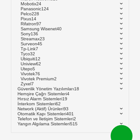
Mobotix
24
Panasonic
124
Pelco
228
Pixus
14
Rifatron
97
Samsung Wisenet
40
Sony
136
Streamax
23
Surveon
45
Tp-Link
7
Tyco
32
Ubiquiti
12
Uniview
62
Utepo
5
Vivotek
76
Vivotek Premium
2
Zyxel
7
Güvenlik Yönetim Yazılımları
18
Hemşire Çağrı Sistemleri
4
Hırsız Alarm Sistemleri
19
İnterkom Sistemleri
62
Network (Aktif) Ürünleri
93
Otomatik Kapı Sistemleri
401
Telefon ve İletişim Sistemleri
2
Yangın Algılama Sistemleri
515