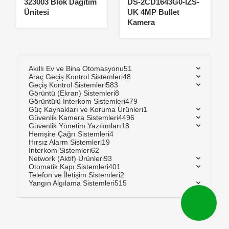
323003 Blok Dağıtım
DS-2CD1643G0-IZS-
Ünitesi
UK 4MP Bullet
Kamera
Akıllı Ev ve Bina Otomasyonu
51
Araç Geçiş Kontrol Sistemleri
48
Geçiş Kontrol Sistemleri
583
Görüntü (Ekran) Sistemleri
8
Görüntülü İnterkom Sistemleri
479
Güç Kaynakları ve Koruma Ürünleri
1
Güvenlik Kamera Sistemleri
4496
Güvenlik Yönetim Yazılımları
18
Hemşire Çağrı Sistemleri
4
Hırsız Alarm Sistemleri
19
İnterkom Sistemleri
62
Network (Aktif) Ürünleri
93
Otomatik Kapı Sistemleri
401
Telefon ve İletişim Sistemleri
2
Yangın Algılama Sistemleri
515