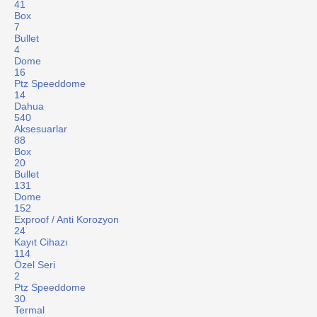
41
Box
7
Bullet
4
Dome
16
Ptz Speeddome
14
Dahua
540
Aksesuarlar
88
Box
20
Bullet
131
Dome
152
Exproof / Anti Korozyon
24
Kayıt Cihazı
114
Özel Seri
2
Ptz Speeddome
30
Termal