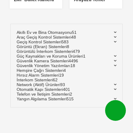
Akıllı Ev ve Bina Otomasyonu
51
Araç Geçiş Kontrol Sistemleri
48
Geçiş Kontrol Sistemleri
583
Görüntü (Ekran) Sistemleri
8
Görüntülü İnterkom Sistemleri
479
Güç Kaynakları ve Koruma Ürünleri
1
Güvenlik Kamera Sistemleri
4496
Güvenlik Yönetim Yazılımları
18
Hemşire Çağrı Sistemleri
4
Hırsız Alarm Sistemleri
19
İnterkom Sistemleri
62
Network (Aktif) Ürünleri
93
Otomatik Kapı Sistemleri
401
Telefon ve İletişim Sistemleri
2
Yangın Algılama Sistemleri
515