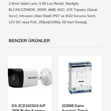
2.8mm Sabit Lens, 0.08 Lüx Renkli, Starlight,
BLC/HLC/DWDR, 3DNR, AWB, AGC, ICR Tripwire (Sanal
Sınır), Intrusion (Alan İhlali) IP67 ve IK10 Koruma Sınıfı,
12V DC veya PoE, 25fps@1080p SD Kart Desteği.
BENZER ÜRÜNLER
DS-2CD1023G0-IUF
323008 Daire
2MP Bullet Kamera
Arayüzü Temel