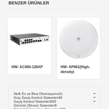
BENZER ÜRÜNLER
HW- AC650-128AP
HW- AP661(High-
density)
Akıllı Ev ve Bina Otomasyonu
51
Araç Geçiş Kontrol Sistemleri
48
Geçiş Kontrol Sistemleri
583
Görüntü (Ekran) Sistemleri
8