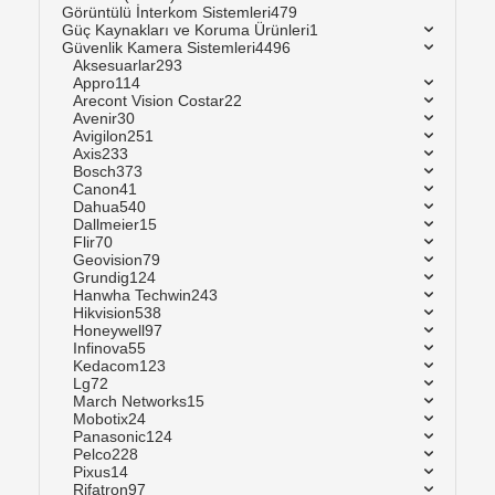
Görüntülü İnterkom Sistemleri
479
Güç Kaynakları ve Koruma Ürünleri
1
Güvenlik Kamera Sistemleri
4496
Aksesuarlar
293
Appro
114
Arecont Vision Costar
22
Avenir
30
Avigilon
251
Axis
233
Bosch
373
Canon
41
Dahua
540
Dallmeier
15
Flir
70
Geovision
79
Grundig
124
Hanwha Techwin
243
Hikvision
538
Honeywell
97
Infinova
55
Kedacom
123
Lg
72
March Networks
15
Mobotix
24
Panasonic
124
Pelco
228
Pixus
14
Rifatron
97