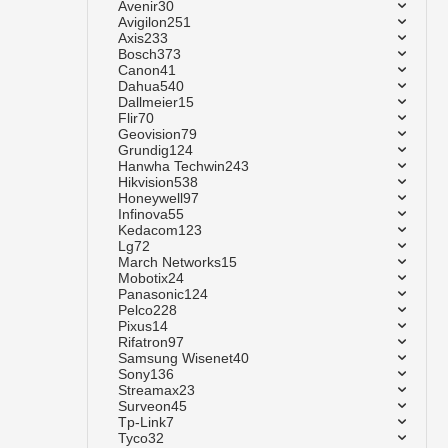
Avenir
30
Avigilon
251
Axis
233
Bosch
373
Canon
41
Dahua
540
Dallmeier
15
Flir
70
Geovision
79
Grundig
124
Hanwha Techwin
243
Hikvision
538
Honeywell
97
Infinova
55
Kedacom
123
Lg
72
March Networks
15
Mobotix
24
Panasonic
124
Pelco
228
Pixus
14
Rifatron
97
Samsung Wisenet
40
Sony
136
Streamax
23
Surveon
45
Tp-Link
7
Tyco
32