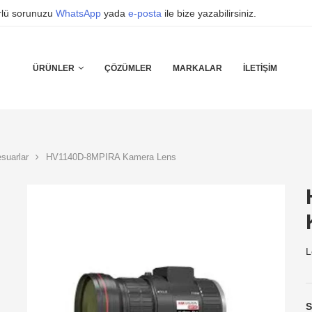
ürlü sorunuzu
WhatsApp
yada
e-posta
ile bize yazabilirsiniz.
ÜRÜNLER
ÇÖZÜMLER
MARKALAR
İLETIŞIM
suarlar
HV1140D-8MPIRA Kamera Lens
L
S