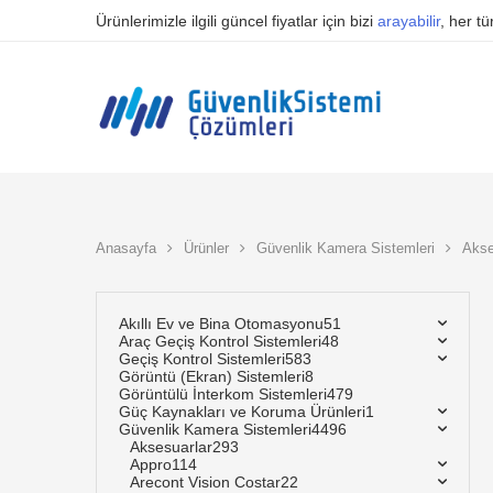
Ürünlerimizle ilgili güncel fiyatlar için bizi
arayabilir
, her t
Anasayfa
Ürünler
Güvenlik Kamera Sistemleri
Akse
Akıllı Ev ve Bina Otomasyonu
51
Araç Geçiş Kontrol Sistemleri
48
Geçiş Kontrol Sistemleri
583
Görüntü (Ekran) Sistemleri
8
Görüntülü İnterkom Sistemleri
479
Güç Kaynakları ve Koruma Ürünleri
1
Güvenlik Kamera Sistemleri
4496
Aksesuarlar
293
Appro
114
Arecont Vision Costar
22