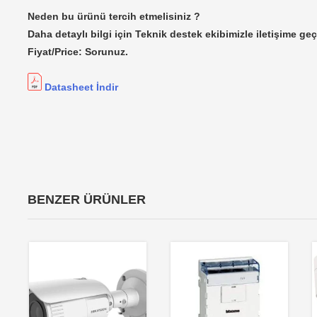
Neden bu ürünü tercih etmelisiniz ?
Daha detaylı bilgi için Teknik destek ekibimizle iletişime geç
Fiyat/Price: Sorunuz.
Datasheet İndir
BENZER ÜRÜNLER