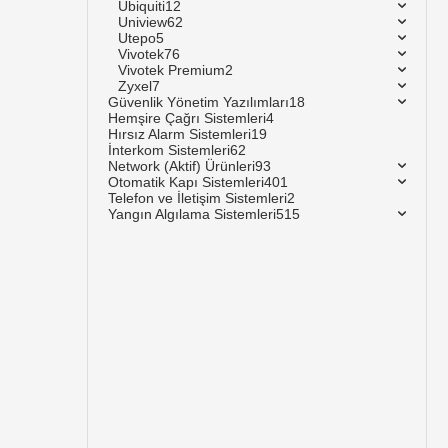
Ubiquiti
12
Uniview
62
Utepo
5
Vivotek
76
Vivotek Premium
2
Zyxel
7
Güvenlik Yönetim Yazılımları
18
Hemşire Çağrı Sistemleri
4
Hırsız Alarm Sistemleri
19
İnterkom Sistemleri
62
Network (Aktif) Ürünleri
93
Otomatik Kapı Sistemleri
401
Telefon ve İletişim Sistemleri
2
Yangın Algılama Sistemleri
515