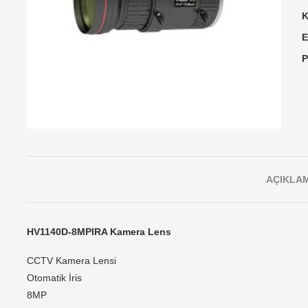
K
E
P
AÇIKLA
HV1140D-8MPIRA
Kamera Lens
CCTV Kamera Lensi
Otomatik İris
8MP