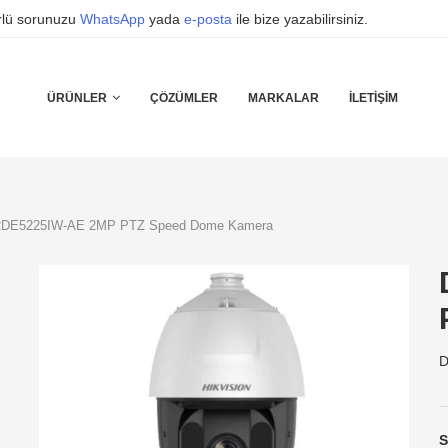
ürlü sorunuzu
WhatsApp
yada
e-posta
ile bize yazabilirsiniz.
ÜRÜNLER
ÇÖZÜMLER
MARKALAR
İLETIŞIM
2DE5225IW-AE 2MP PTZ Speed Dome Kamera
D
S