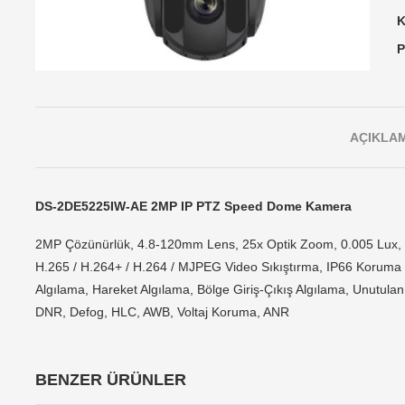
K
P
AÇIKLA
DS-2DE5225IW-AE 2MP IP PTZ Speed Dome Kamera
2MP Çözünürlük, 4.8-120mm Lens, 25x Optik Zoom, 0.005 Lux,
H.265 / H.264+ / H.264 / MJPEG Video Sıkıştırma, IP66 Koruma Sın
Algılama, Hareket Algılama, Bölge Giriş-Çıkış Algılama, Unutul
DNR, Defog, HLC, AWB, Voltaj Koruma, ANR
BENZER ÜRÜNLER