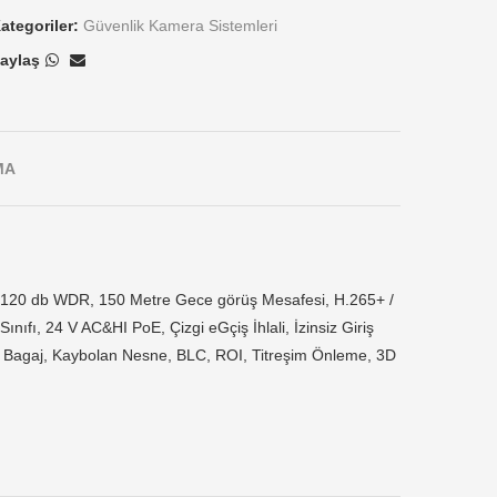
ategoriler:
Güvenlik Kamera Sistemleri
aylaş
MA
 120 db WDR, 150 Metre Gece görüş Mesafesi, H.265+ /
ıfı, 24 V AC&HI PoE, Çizgi eGçiş İhlali, İzinsiz Giriş
an Bagaj, Kaybolan Nesne, BLC, ROI, Titreşim Önleme, 3D