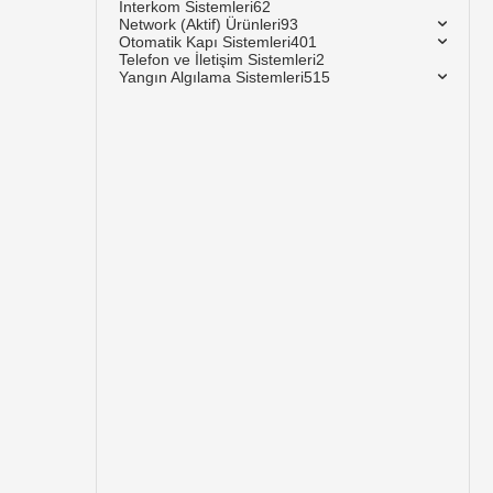
İnterkom Sistemleri
62
Network (Aktif) Ürünleri
93
Otomatik Kapı Sistemleri
401
Telefon ve İletişim Sistemleri
2
Yangın Algılama Sistemleri
515