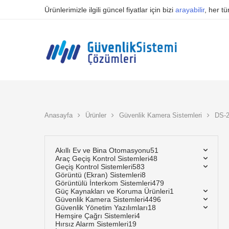
Ürünlerimizle ilgili güncel fiyatlar için bizi
arayabilir
, her t
Anasayfa
Ürünler
Güvenlik Kamera Sistemleri
DS-
Akıllı Ev ve Bina Otomasyonu
51
Araç Geçiş Kontrol Sistemleri
48
Geçiş Kontrol Sistemleri
583
Görüntü (Ekran) Sistemleri
8
Görüntülü İnterkom Sistemleri
479
Güç Kaynakları ve Koruma Ürünleri
1
Güvenlik Kamera Sistemleri
4496
Güvenlik Yönetim Yazılımları
18
Hemşire Çağrı Sistemleri
4
Hırsız Alarm Sistemleri
19