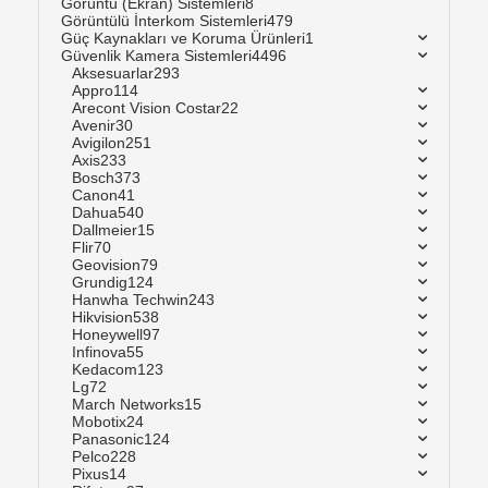
Görüntü (Ekran) Sistemleri
8
Görüntülü İnterkom Sistemleri
479
Güç Kaynakları ve Koruma Ürünleri
1
Güvenlik Kamera Sistemleri
4496
Aksesuarlar
293
Appro
114
Arecont Vision Costar
22
Avenir
30
Avigilon
251
Axis
233
Bosch
373
Canon
41
Dahua
540
Dallmeier
15
Flir
70
Geovision
79
Grundig
124
Hanwha Techwin
243
Hikvision
538
Honeywell
97
Infinova
55
Kedacom
123
Lg
72
March Networks
15
Mobotix
24
Panasonic
124
Pelco
228
Pixus
14