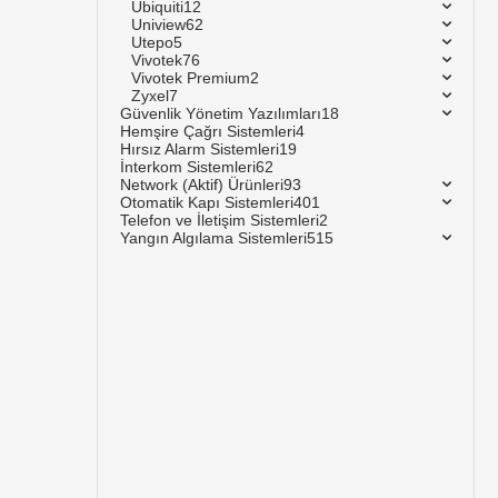
Ubiquiti
12
Uniview
62
Utepo
5
Vivotek
76
Vivotek Premium
2
Zyxel
7
Güvenlik Yönetim Yazılımları
18
Hemşire Çağrı Sistemleri
4
Hırsız Alarm Sistemleri
19
İnterkom Sistemleri
62
Network (Aktif) Ürünleri
93
Otomatik Kapı Sistemleri
401
Telefon ve İletişim Sistemleri
2
Yangın Algılama Sistemleri
515