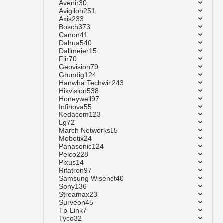
Avenir
30
Avigilon
251
Axis
233
Bosch
373
Canon
41
Dahua
540
Dallmeier
15
Flir
70
Geovision
79
Grundig
124
Hanwha Techwin
243
Hikvision
538
Honeywell
97
Infinova
55
Kedacom
123
Lg
72
March Networks
15
Mobotix
24
Panasonic
124
Pelco
228
Pixus
14
Rifatron
97
Samsung Wisenet
40
Sony
136
Streamax
23
Surveon
45
Tp-Link
7
Tyco
32