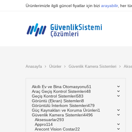
Ürünlerimizle ilgili güncel fiyatlar için bizi
arayabilir
, her t
Anasayfa
Ürünler
Güvenlik Kamera Sistemleri
Akse
Akıllı Ev ve Bina Otomasyonu
51
Araç Geçiş Kontrol Sistemleri
48
Geçiş Kontrol Sistemleri
583
Görüntü (Ekran) Sistemleri
8
Görüntülü İnterkom Sistemleri
479
Güç Kaynakları ve Koruma Ürünleri
1
Güvenlik Kamera Sistemleri
4496
Aksesuarlar
293
Appro
114
Arecont Vision Costar
22