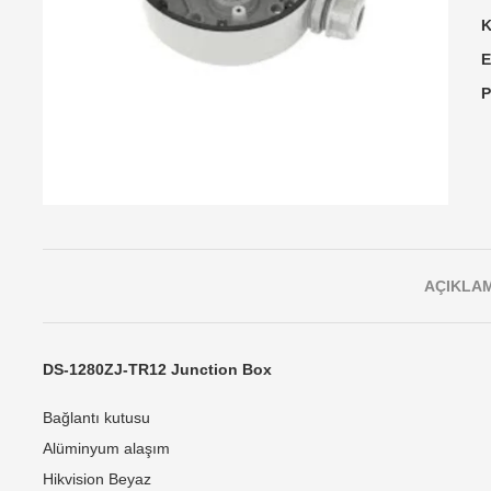
K
E
P
AÇIKLA
DS-1280ZJ-TR12 Junction Box
Bağlantı kutusu
Alüminyum alaşım
Hikvision Beyaz