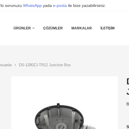
ürlü sorunuzu
WhatsApp
yada
e-posta
ile bize yazabilirsiniz.
ÜRÜNLER
ÇÖZÜMLER
MARKALAR
İLETIŞIM
suarlar
DS-1280ZJ-TR12 Junction Box
B
S