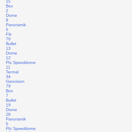
15
Box
2
Dome
8
Panoramik
5
Flir
70
Bullet
13
Dome
12
Ptz Speeddome
11
Termal
34
Geovision
79
Box
7
Bullet
19
Dome
28
Panoramik
5
Ptz Speeddome