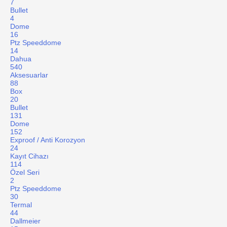
7
Bullet
4
Dome
16
Ptz Speeddome
14
Dahua
540
Aksesuarlar
88
Box
20
Bullet
131
Dome
152
Exproof / Anti Korozyon
24
Kayıt Cihazı
114
Özel Seri
2
Ptz Speeddome
30
Termal
44
Dallmeier