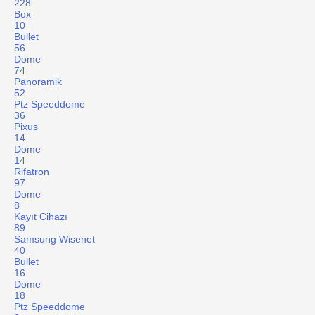
228
Box
10
Bullet
56
Dome
74
Panoramik
52
Ptz Speeddome
36
Pixus
14
Dome
14
Rifatron
97
Dome
8
Kayıt Cihazı
89
Samsung Wisenet
40
Bullet
16
Dome
18
Ptz Speeddome