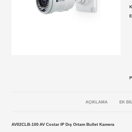
K
E
P
AÇIKLAMA
EK BI
AV02CLB-100 AV Costar IP Dış Ortam Bullet Kamera