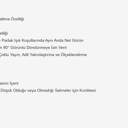
altma Özelliği
lliği
arlak Işık Koşullarında Aynı Anda Net Görün
in 90° Görüntü Döndürmeye İzin Verir
, Çoklu Yayın, Adli Yakınlaştırma ve Ölçeklendirme
sını İçerir
ın Düşük Olduğu veya Olmadığı Sahneler için Kızılötesi
r