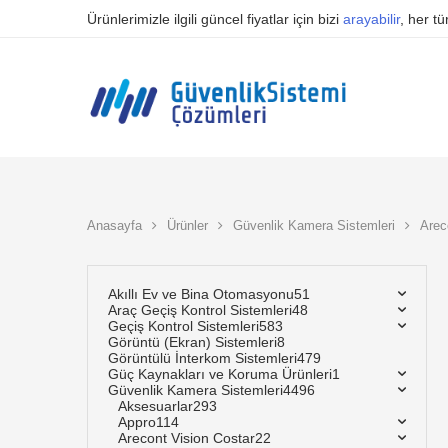
Ürünlerimizle ilgili güncel fiyatlar için bizi
arayabilir
, her t
Anasayfa
Ürünler
Güvenlik Kamera Sistemleri
Arec
Akıllı Ev ve Bina Otomasyonu
51
Araç Geçiş Kontrol Sistemleri
48
Geçiş Kontrol Sistemleri
583
Görüntü (Ekran) Sistemleri
8
Görüntülü İnterkom Sistemleri
479
Güç Kaynakları ve Koruma Ürünleri
1
Güvenlik Kamera Sistemleri
4496
Aksesuarlar
293
Appro
114
Arecont Vision Costar
22