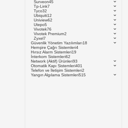
Surveon
45
Tp-Link
7
Tyco
32
Ubiquiti
12
Uniview
62
Utepo
5
Vivotek
76
Vivotek Premium
2
Zyxel
7
Güvenlik Yönetim Yazılımları
18
Hemşire Çağrı Sistemleri
4
Hırsız Alarm Sistemleri
19
İnterkom Sistemleri
62
Network (Aktif) Ürünleri
93
Otomatik Kapı Sistemleri
401
Telefon ve İletişim Sistemleri
2
Yangın Algılama Sistemleri
515