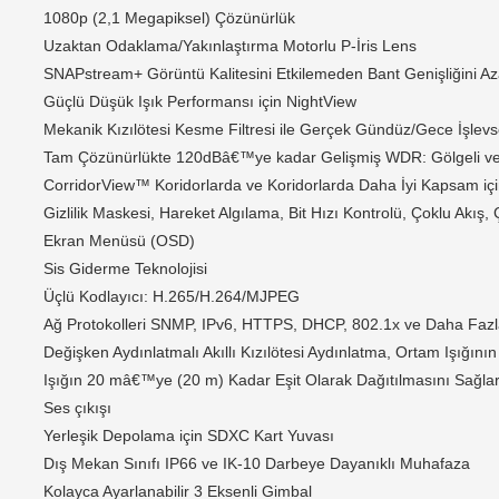
1080p (2,1 Megapiksel) Çözünürlük
Uzaktan Odaklama/Yakınlaştırma Motorlu P-İris Lens
SNAPstream+ Görüntü Kalitesini Etkilemeden Bant Genişliğini Az
Güçlü Düşük Işık Performansı için NightView
Mekanik Kızılötesi Kesme Filtresi ile Gerçek Gündüz/Gece İşlevse
Tam Çözünürlükte 120dBâ€™ye kadar Gelişmiş WDR: Gölgeli ve P
CorridorView™ Koridorlarda ve Koridorlarda Daha İyi Kapsam iç
Gizlilik Maskesi, Hareket Algılama, Bit Hızı Kontrolü, Çoklu Akış
Ekran Menüsü (OSD)
Sis Giderme Teknolojisi
Üçlü Kodlayıcı: H.265/H.264/MJPEG
Ağ Protokolleri SNMP, IPv6, HTTPS, DHCP, 802.1x ve Daha Fazla
Değişken Aydınlatmalı Akıllı Kızılötesi Aydınlatma, Ortam Işığın
Işığın 20 mâ€™ye (20 m) Kadar Eşit Olarak Dağıtılmasını Sağla
Ses çıkışı
Yerleşik Depolama için SDXC Kart Yuvası
Dış Mekan Sınıfı IP66 ve IK-10 Darbeye Dayanıklı Muhafaza
Kolayca Ayarlanabilir 3 Eksenli Gimbal