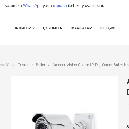
ürlü sorunuzu
WhatsApp
yada
e-posta
ile bize yazabilirsiniz.
ÜRÜNLER
ÇÖZÜMLER
MARKALAR
İLETIŞIM
ont Vision Costar
Bullet
Arecont Vision Costar IP Dış Ortam Bullet K
I
S