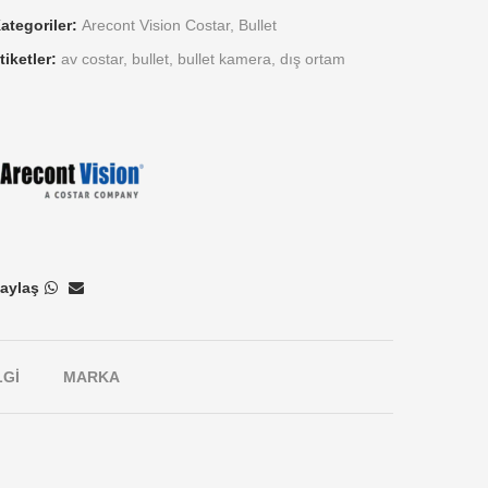
ategoriler:
Arecont Vision Costar
,
Bullet
tiketler:
av costar
,
bullet
,
bullet kamera
,
dış ortam
aylaş
LGI
MARKA