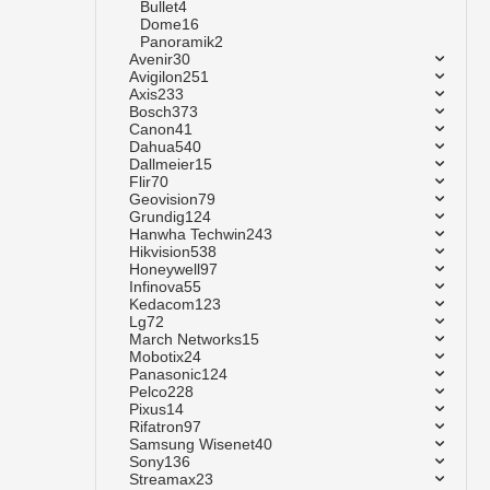
Bullet
4
Dome
16
Panoramik
2
Avenir
30
Avigilon
251
Axis
233
Bosch
373
Canon
41
Dahua
540
Dallmeier
15
Flir
70
Geovision
79
Grundig
124
Hanwha Techwin
243
Hikvision
538
Honeywell
97
Infinova
55
Kedacom
123
Lg
72
March Networks
15
Mobotix
24
Panasonic
124
Pelco
228
Pixus
14
Rifatron
97
Samsung Wisenet
40
Sony
136
Streamax
23