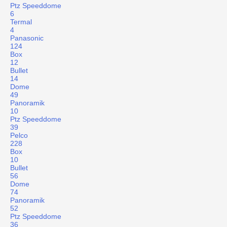
Ptz Speeddome
6
Termal
4
Panasonic
124
Box
12
Bullet
14
Dome
49
Panoramik
10
Ptz Speeddome
39
Pelco
228
Box
10
Bullet
56
Dome
74
Panoramik
52
Ptz Speeddome
36