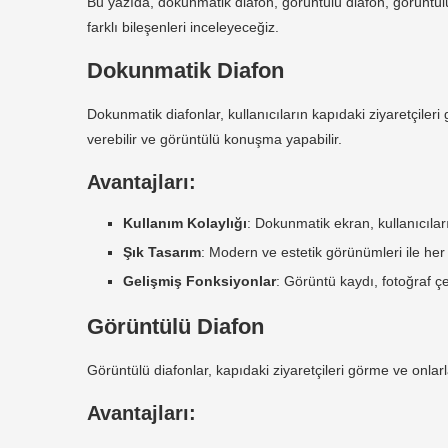
Bu yazıda, dokunmatik diafon, görüntülü diafon, görüntülü vi
Çok Daireli Giriş Paneli
farklı bileşenleri inceleyeceğiz.
Avantajları:
Dokunmatik Diafon
Görevli ve Kapıcı Telefonu
Dokunmatik diafonlar, kullanıcıların kapıdaki ziyaretçiler
verebilir ve görüntülü konuşma yapabilir.
Avantajları:
Avantajları:
Sonuç
Kullanım Kolaylığı
: Dokunmatik ekran, kullanıcılar
Şık Tasarım
: Modern ve estetik görünümleri ile h
Gelişmiş Fonksiyonlar
: Görüntü kaydı, fotoğraf çe
Görüntülü Diafon
Görüntülü diafonlar, kapıdaki ziyaretçileri görme ve onlarl
Avantajları: