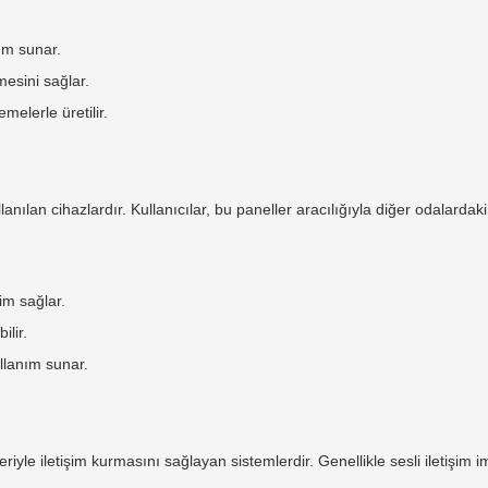
nım sunar.
mesini sağlar.
melerle üretilir.
anılan cihazlardır. Kullanıcılar, bu paneller aracılığıyla diğer odalardaki v
şim sağlar.
ilir.
ullanım sunar.
leriyle iletişim kurmasını sağlayan sistemlerdir. Genellikle sesli iletişi