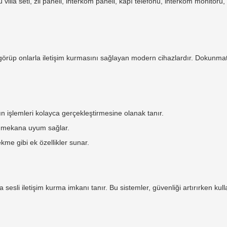
lla seti, zil paneli, interkom paneli, kapı telefonu, interkom monitörü, ço
i görüp onlarla iletişim kurmasını sağlayan modern cihazlardır. Dokunmatik
ın işlemleri kolayca gerçekleştirmesine olanak tanır.
er mekana uyum sağlar.
kme gibi ek özellikler sunar.
a sesli iletişim kurma imkanı tanır. Bu sistemler, güvenliği artırırken kul