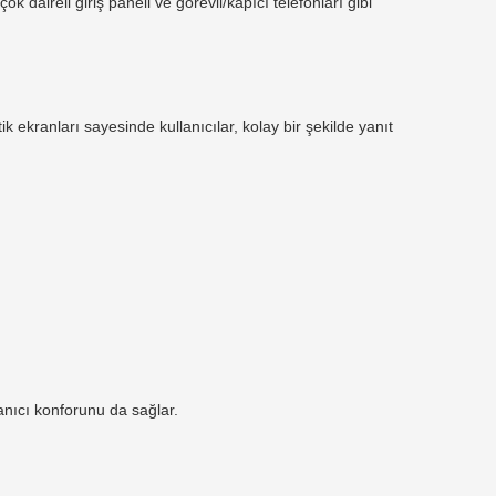
k daireli giriş paneli ve görevli/kapıcı telefonları gibi
 ekranları sayesinde kullanıcılar, kolay bir şekilde yanıt
lanıcı konforunu da sağlar.