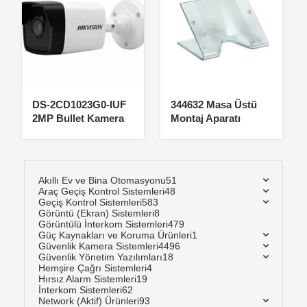
DS-2CD1023G0-IUF
344632 Masa Üstü
2MP Bullet Kamera
Montaj Aparatı
Akıllı Ev ve Bina Otomasyonu
51
Araç Geçiş Kontrol Sistemleri
48
Geçiş Kontrol Sistemleri
583
Görüntü (Ekran) Sistemleri
8
Görüntülü İnterkom Sistemleri
479
Güç Kaynakları ve Koruma Ürünleri
1
Güvenlik Kamera Sistemleri
4496
Güvenlik Yönetim Yazılımları
18
Hemşire Çağrı Sistemleri
4
Hırsız Alarm Sistemleri
19
İnterkom Sistemleri
62
Network (Aktif) Ürünleri
93