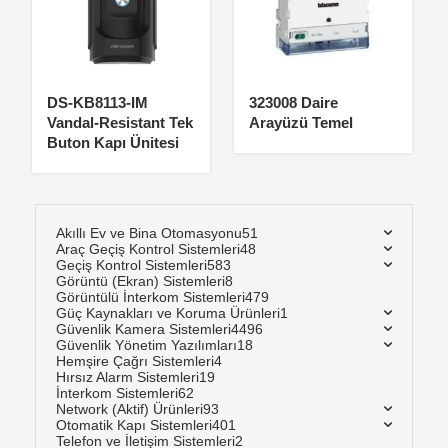
DS-KB8113-IM
323008 Daire
Vandal-Resistant Tek
Arayüzü Temel
Buton Kapı Ünitesi
Akıllı Ev ve Bina Otomasyonu
51
Araç Geçiş Kontrol Sistemleri
48
Geçiş Kontrol Sistemleri
583
Görüntü (Ekran) Sistemleri
8
Görüntülü İnterkom Sistemleri
479
Güç Kaynakları ve Koruma Ürünleri
1
Güvenlik Kamera Sistemleri
4496
Güvenlik Yönetim Yazılımları
18
Hemşire Çağrı Sistemleri
4
Hırsız Alarm Sistemleri
19
İnterkom Sistemleri
62
Network (Aktif) Ürünleri
93
Otomatik Kapı Sistemleri
401
Telefon ve İletişim Sistemleri
2