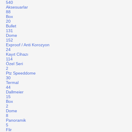
540
Aksesuarlar
88
Box
20
Bullet
131
Dome
152
Exproof / Anti Korozyon
24
Kayıt Cihazı
114
Özel Seri
2
Ptz Speeddome
30
Termal
44
Dallmeier
15
Box
2
Dome
8
Panoramik
5
Flir