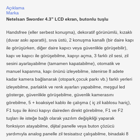
Açıklama
Marka
Netelsan Sworder 4.3” LCD ekran, butonlu tuşlu
Handsfree (eller serbest konuşma), dekoratif görünümlü, kızaklı
(duvar askı aparatlı), sıva üstü, 2 konuşma kanallı (bir daire kapı
ile görüşürken, diğer daire kapıcı veya güvenlikle görüşebilir),
kapı ve kapıcı ile görüşebilme, kapıyı açma, 3 farklı zil sesi, zil
sesini ayarlayabilme (tamamen kapatabilme), otomatik ve
manuel kapanma, kapı önünü izleyebilme, istenirse 8 adete
kadar kamera bağlanarak (otopark,çocuk parkı vb.) farklı yerleri
izleyebilme, parlaklık ve renk ayarları yapabilme, meşgul led
gösterge, güvenlikle görüşebilme, güvenlik kamerasını
görebilme, 5 + koaksiyel kablo ile çalışma ( iç zil kablosu hariç),
F1 tuşu ile ikinci kapıyı daireden direkt görebilme, F1 ve F2
tuşları ile isteğe bağlı olarak yazılım değişikliği yaparak
fonksiyon atayabilme, dijital panelle veya buton çözücü
yardımıyla analog panelle zil tesisatsız çalışabilme, binadaki 8