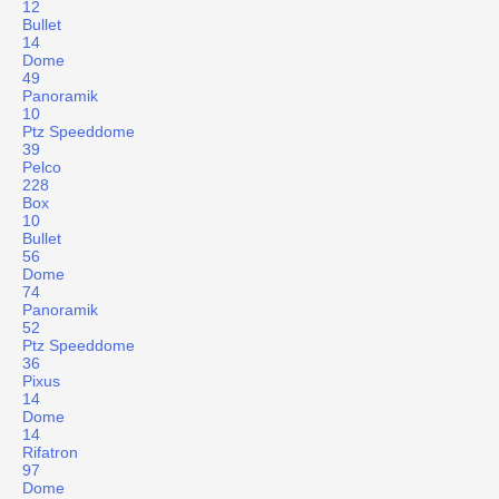
12
Bullet
14
Dome
49
Panoramik
10
Ptz Speeddome
39
Pelco
228
Box
10
Bullet
56
Dome
74
Panoramik
52
Ptz Speeddome
36
Pixus
14
Dome
14
Rifatron
97
Dome