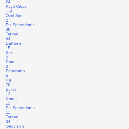
24
Kayıt Cihazı
114
Özel Seri
2
Ptz Speeddome
30
Termal
44
Dallmeier
15
Box
2
Dome
8
Panoramik
5
Flir
70
Bullet
13
Dome
12
Ptz Speeddome
11
Termal
34
Geovision