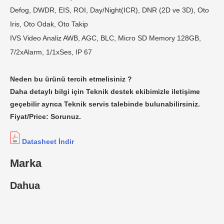
Defog, DWDR, EIS, ROI, Day/Night(ICR), DNR (2D ve 3D), Oto
Iris, Oto Odak, Oto Takip
IVS Video Analiz AWB, AGC, BLC, Micro SD Memory 128GB,
7/2xAlarm, 1/1xSes, IP 67
Neden bu ürünü tercih etmelisiniz ?
Daha detaylı bilgi için Teknik destek ekibimizle iletişime
geçebilir ayrıca Teknik servis talebinde bulunabilirsiniz.
Fiyat/Price: Sorunuz.
Datasheet İndir
Marka
Dahua