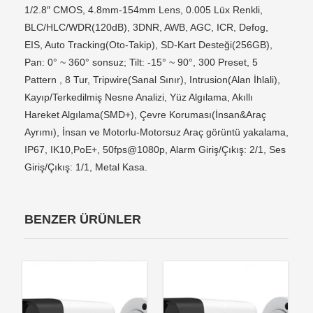
1/2.8″ CMOS, 4.8mm-154mm Lens, 0.005 Lüx Renkli,
BLC/HLC/WDR(120dB), 3DNR, AWB, AGC, ICR, Defog,
EIS, Auto Tracking(Oto-Takip), SD-Kart Desteği(256GB),
Pan: 0° ~ 360° sonsuz; Tilt: -15° ~ 90°, 300 Preset, 5
Pattern , 8 Tur, Tripwire(Sanal Sınır), Intrusion(Alan İhlali),
Kayıp/Terkedilmiş Nesne Analizi, Yüz Algılama, Akıllı
Hareket Algılama(SMD+), Çevre Koruması(İnsan&Araç
Ayrımı), İnsan ve Motorlu-Motorsuz Araç görüntü yakalama,
IP67, IK10,PoE+, 50fps@1080p, Alarm Giriş/Çıkış: 2/1, Ses
Giriş/Çıkış: 1/1, Metal Kasa.
BENZER ÜRÜNLER