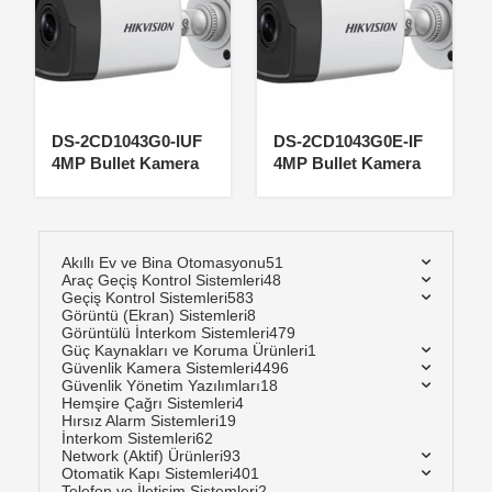
DS-2CD1043G0-IUF
DS-2CD1043G0E-IF
4MP Bullet Kamera
4MP Bullet Kamera
Akıllı Ev ve Bina Otomasyonu
51
Araç Geçiş Kontrol Sistemleri
48
Geçiş Kontrol Sistemleri
583
Görüntü (Ekran) Sistemleri
8
Görüntülü İnterkom Sistemleri
479
Güç Kaynakları ve Koruma Ürünleri
1
Güvenlik Kamera Sistemleri
4496
Güvenlik Yönetim Yazılımları
18
Hemşire Çağrı Sistemleri
4
Hırsız Alarm Sistemleri
19
İnterkom Sistemleri
62
Network (Aktif) Ürünleri
93
Otomatik Kapı Sistemleri
401
Telefon ve İletişim Sistemleri
2