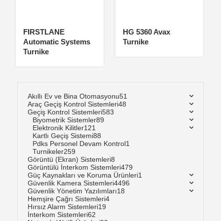
FIRSTLANE
HG 5360 Avax
Automatic Systems
Turnike
Turnike
Akıllı Ev ve Bina Otomasyonu
51
Araç Geçiş Kontrol Sistemleri
48
Geçiş Kontrol Sistemleri
583
Biyometrik Sistemler
89
Elektronik Kilitler
121
Kartlı Geçiş Sistemi
88
Pdks Personel Devam Kontrol
1
Turnikeler
259
Görüntü (Ekran) Sistemleri
8
Görüntülü İnterkom Sistemleri
479
Güç Kaynakları ve Koruma Ürünleri
1
Güvenlik Kamera Sistemleri
4496
Güvenlik Yönetim Yazılımları
18
Hemşire Çağrı Sistemleri
4
Hırsız Alarm Sistemleri
19
İnterkom Sistemleri
62