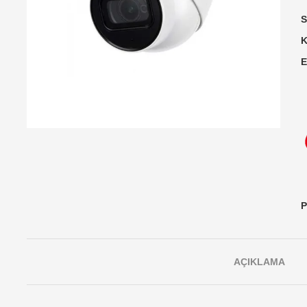
S
K
E
P
AÇIKLAMA