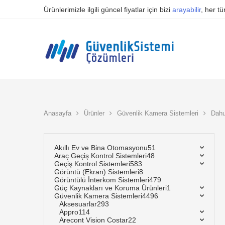
Ürünlerimizle ilgili güncel fiyatlar için bizi
arayabilir
, her t
Anasayfa
Ürünler
Güvenlik Kamera Sistemleri
Dah
Akıllı Ev ve Bina Otomasyonu
51
Araç Geçiş Kontrol Sistemleri
48
Geçiş Kontrol Sistemleri
583
Görüntü (Ekran) Sistemleri
8
Görüntülü İnterkom Sistemleri
479
Güç Kaynakları ve Koruma Ürünleri
1
Güvenlik Kamera Sistemleri
4496
Aksesuarlar
293
Appro
114
Arecont Vision Costar
22