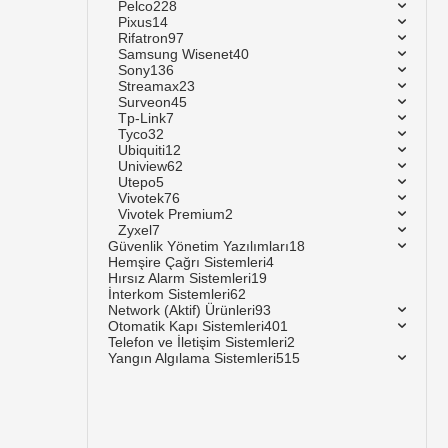
Pelco
228
Pixus
14
Rifatron
97
Samsung Wisenet
40
Sony
136
Streamax
23
Surveon
45
Tp-Link
7
Tyco
32
Ubiquiti
12
Uniview
62
Utepo
5
Vivotek
76
Vivotek Premium
2
Zyxel
7
Güvenlik Yönetim Yazılımları
18
Hemşire Çağrı Sistemleri
4
Hırsız Alarm Sistemleri
19
İnterkom Sistemleri
62
Network (Aktif) Ürünleri
93
Otomatik Kapı Sistemleri
401
Telefon ve İletişim Sistemleri
2
Yangın Algılama Sistemleri
515