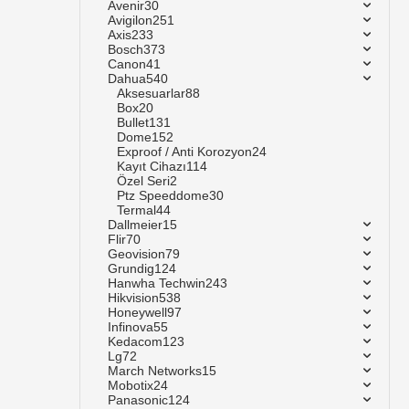
Avenir
30
Avigilon
251
Axis
233
Bosch
373
Canon
41
Dahua
540
Aksesuarlar
88
Box
20
Bullet
131
Dome
152
Exproof / Anti Korozyon
24
Kayıt Cihazı
114
Özel Seri
2
Ptz Speeddome
30
Termal
44
Dallmeier
15
Flir
70
Geovision
79
Grundig
124
Hanwha Techwin
243
Hikvision
538
Honeywell
97
Infinova
55
Kedacom
123
Lg
72
March Networks
15
Mobotix
24
Panasonic
124