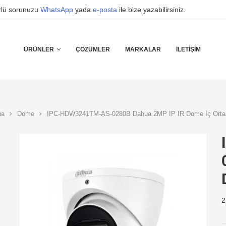
ürlü sorunuzu
WhatsApp
yada
e-posta
ile bize yazabilirsiniz.
ÜRÜNLER
ÇÖZÜMLER
MARKALAR
İLETIŞIM
ua
Dome
IPC-HDW3241TM-AS-0280B Dahua 2MP IP IR Dome İç Ort
2