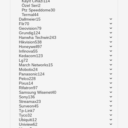
Kayıt Cihazı
114
Özel Seri
2
Ptz Speeddome
30
Termal
44
Dallmeier
15
Flir
70
Geovision
79
Grundig
124
Hanwha Techwin
243
Hikvision
538
Honeywell
97
Infinova
55
Kedacom
123
Lg
72
March Networks
15
Mobotix
24
Panasonic
124
Pelco
228
Pixus
14
Rifatron
97
Samsung Wisenet
40
Sony
136
Streamax
23
Surveon
45
Tp-Link
7
Tyco
32
Ubiquiti
12
Uniview
62