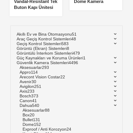
Vandal-Resistant Tek
Dome Kamera
Buton Kapı Ünitesi
Akıllı Ev ve Bina Otomasyonu
51
Araç Geçiş Kontrol Sistemleri
48
Geçiş Kontrol Sistemleri
583
Görüntü (Ekran) Sistemleri
8
Görüntülü İnterkom Sistemleri
479
Güç Kaynakları ve Koruma Ürünleri
1
Güvenlik Kamera Sistemleri
4496
Aksesuarlar
293
Appro
114
Arecont Vision Costar
22
Avenir
30
Avigilon
251
Axis
233
Bosch
373
Canon
41
Dahua
540
Aksesuarlar
88
Box
20
Bullet
131
Dome
152
Exproof / Anti Korozyon
24