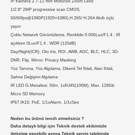
IP Kamera 2.7-12 mm Motorize Zoom Lens
1/2.8″ 2MP progressive scan CMOS,
50/60fps@1080P(1920×1080),H.265/ H.264 Akıllı üçlü
yayın
Çoklu Network Görüntüleme, Renklide 0.006Lux/F1.4 ; IR
açıkken 0Lux/F1.4 , WDR (120dB)
Day/Night(ICR), Oto Iris, ROI ,AWB, AGC, BLC, HLC, 3D-
DNR, Flip, Mirror, Privacy Masking
Yüz Tanıma, Yüz Algılama, Dikenli Tel İhlali, Alan İhlali,
Sahne Değişimi Algılama
IR LED G.Mesafesi: 50m, 1xRJ45(100M), Max. 128Gb
Micro SD Memory
IP67,IK10, PoE, 1/1xAlarm, 1/1xSes
Neden bu ürünü tercih etmelisiniz ?
Daha detaylı bilgi için Teknik destek ekibimizle
iletişime geçebilir ayrıca Teknik servis talebinde