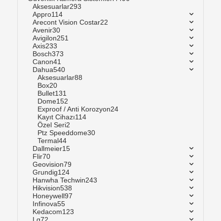
Aksesuarlar
293
Appro
114
Arecont Vision Costar
22
Avenir
30
Avigilon
251
Axis
233
Bosch
373
Canon
41
Dahua
540
Aksesuarlar
88
Box
20
Bullet
131
Dome
152
Exproof / Anti Korozyon
24
Kayıt Cihazı
114
Özel Seri
2
Ptz Speeddome
30
Termal
44
Dallmeier
15
Flir
70
Geovision
79
Grundig
124
Hanwha Techwin
243
Hikvision
538
Honeywell
97
Infinova
55
Kedacom
123
Lg
72