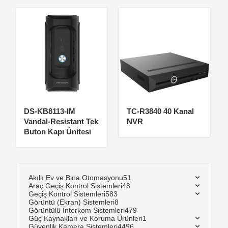
DS-KB8113-IM
TC-R3840 40 Kanal
Vandal-Resistant Tek
NVR
Buton Kapı Ünitesi
Akıllı Ev ve Bina Otomasyonu
51
Araç Geçiş Kontrol Sistemleri
48
Geçiş Kontrol Sistemleri
583
Görüntü (Ekran) Sistemleri
8
Görüntülü İnterkom Sistemleri
479
Güç Kaynakları ve Koruma Ürünleri
1
Güvenlik Kamera Sistemleri
4496