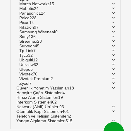
March Networks
15
Mobotix
24
Panasonic
124
Pelco
228
Pixus
14
Rifatron
97
Samsung Wisenet
40
Sony
136
Streamax
23
Surveon
45
Tp-Link
7
Tyco
32
Ubiquiti
12
Uniview
62
Utepo
5
Vivotek
76
Vivotek Premium
2
Zyxel
7
Güvenlik Yönetim Yazılımları
18
Hemşire Çağrı Sistemleri
4
Hırsız Alarm Sistemleri
19
İnterkom Sistemleri
62
Network (Aktif) Ürünleri
93
Otomatik Kapı Sistemleri
401
Telefon ve İletişim Sistemleri
2
Yangın Algılama Sistemleri
515