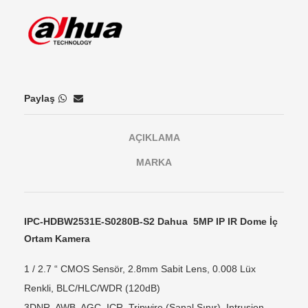
Paylaş
AÇIKLAMA
MARKA
IPC-HDBW2531E-S0280B-S2 Dahua 5MP IP IR Dome İç
Ortam Kamera
1 / 2.7 “ CMOS Sensör, 2.8mm Sabit Lens, 0.008 Lüx
Renkli, BLC/HLC/WDR (120dB)
3DNR, AWB, AGC, ICR, Tripwire (Sanal Sınır), Intrusion