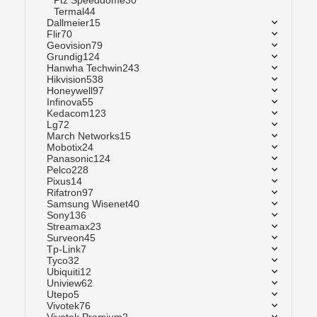
Ptz Speeddome
30
Termal
44
Dallmeier
15
Flir
70
Geovision
79
Grundig
124
Hanwha Techwin
243
Hikvision
538
Honeywell
97
Infinova
55
Kedacom
123
Lg
72
March Networks
15
Mobotix
24
Panasonic
124
Pelco
228
Pixus
14
Rifatron
97
Samsung Wisenet
40
Sony
136
Streamax
23
Surveon
45
Tp-Link
7
Tyco
32
Ubiquiti
12
Uniview
62
Utepo
5
Vivotek
76