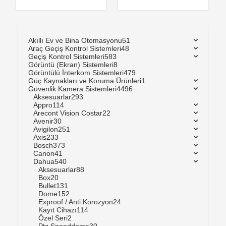
Akıllı Ev ve Bina Otomasyonu
51
Araç Geçiş Kontrol Sistemleri
48
Geçiş Kontrol Sistemleri
583
Görüntü (Ekran) Sistemleri
8
Görüntülü İnterkom Sistemleri
479
Güç Kaynakları ve Koruma Ürünleri
1
Güvenlik Kamera Sistemleri
4496
Aksesuarlar
293
Appro
114
Arecont Vision Costar
22
Avenir
30
Avigilon
251
Axis
233
Bosch
373
Canon
41
Dahua
540
Aksesuarlar
88
Box
20
Bullet
131
Dome
152
Exproof / Anti Korozyon
24
Kayıt Cihazı
114
Özel Seri
2