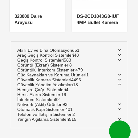
323009 Daire
DS-2CD1043G0-IUF
Arayüzü
4MP Bullet Kamera
Akıllı Ev ve Bina Otomasyonu
51
Araç Geçiş Kontrol Sistemleri
48
Geçiş Kontrol Sistemleri
583
Görüntü (Ekran) Sistemleri
8
Görüntülü İnterkom Sistemleri
479
Güç Kaynakları ve Koruma Ürünleri
1
Güvenlik Kamera Sistemleri
4496
Güvenlik Yönetim Yazılımları
18
Hemşire Çağrı Sistemleri
4
Hırsız Alarm Sistemleri
19
İnterkom Sistemleri
62
Network (Aktif) Ürünleri
93
Otomatik Kapı Sistemleri
401
Telefon ve İletişim Sistemleri
2
Yangın Algılama Sistemleri
515