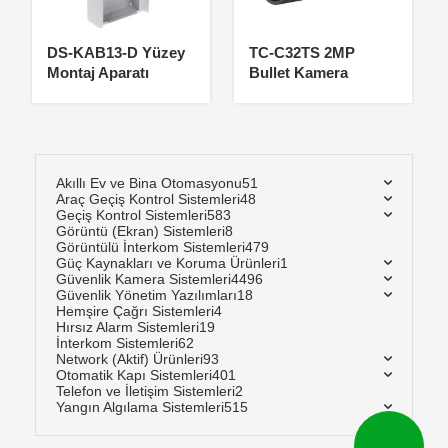
DS-KAB13-D Yüzey
TC-C32TS 2MP
Montaj Aparatı
Bullet Kamera
Akıllı Ev ve Bina Otomasyonu
51
Araç Geçiş Kontrol Sistemleri
48
Geçiş Kontrol Sistemleri
583
Görüntü (Ekran) Sistemleri
8
Görüntülü İnterkom Sistemleri
479
Güç Kaynakları ve Koruma Ürünleri
1
Güvenlik Kamera Sistemleri
4496
Güvenlik Yönetim Yazılımları
18
Hemşire Çağrı Sistemleri
4
Hırsız Alarm Sistemleri
19
İnterkom Sistemleri
62
Network (Aktif) Ürünleri
93
Otomatik Kapı Sistemleri
401
Telefon ve İletişim Sistemleri
2
Yangın Algılama Sistemleri
515