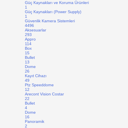
Güç Kaynakları ve Koruma Ürünleri
1
Güç Kaynakları (Power Supply)
1
Güvenlik Kamera Sistemleri
4496
Aksesuarlar
293
Appro
114
Box
15
Bullet
13
Dome
26
Kayıt Cihazı
49
Ptz Speeddome
12
Arecont Vision Costar
22
Bullet
4
Dome
16
Panoramik
2