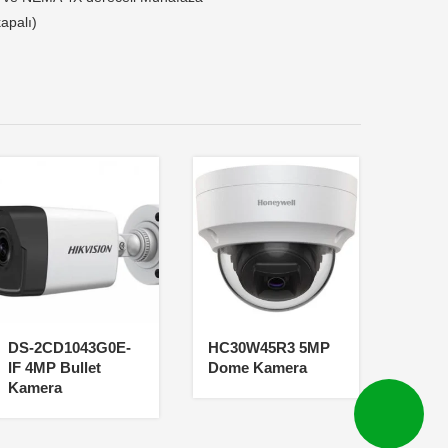
kapalı)
DS-2CD1043G0E-
HC30W45R3 5MP
IF 4MP Bullet
Dome Kamera
Kamera