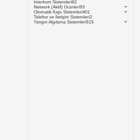
İnterkom Sistemleri
62
Network (Aktif) Ürünleri
93
Otomatik Kapı Sistemleri
401
Telefon ve İletişim Sistemleri
2
Yangın Algılama Sistemleri
515