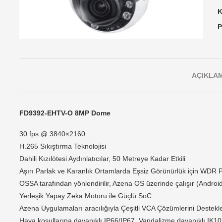
K
P
AÇIKLA
FD9392-EHTV-O 8MP Dome
30 fps @ 3840×2160
H.265 Sıkıştırma Teknolojisi
Dahili Kızılötesi Aydınlatıcılar, 50 Metreye Kadar Etkili
Aşırı Parlak ve Karanlık Ortamlarda Eşsiz Görünürlük için WDR 
OSSA tarafından yönlendirilir, Azena OS üzerinde çalışır (Androi
Yerleşik Yapay Zeka Motoru ile Güçlü SoC
Azena Uygulamaları aracılığıyla Çeşitli VCA Çözümlerini Destekl
Hava koşullarına dayanıklı IP66/IP67, Vandalizme dayanıklı IK