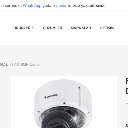
ürlü sorunuzu
WhatsApp
yada
e-posta
ile bize yazabilirsiniz.
ÜRÜNLER
ÇÖZÜMLER
MARKALAR
İLETIŞIM
392-EHTV-O 8MP Dome
F
S