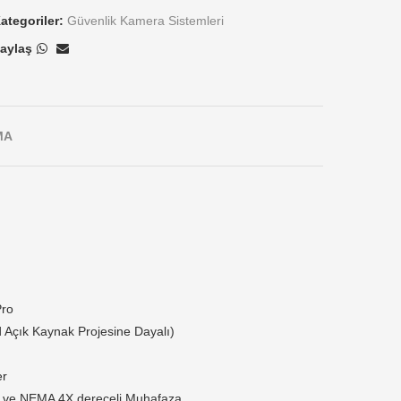
ategoriler:
Güvenlik Kamera Sistemleri
aylaş
MA
Pro
d Açık Kaynak Projesine Dayalı)
er
10 ve NEMA 4X dereceli Muhafaza