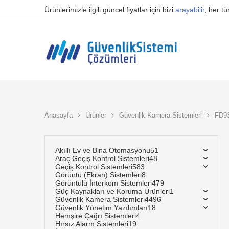
Ürünlerimizle ilgili güncel fiyatlar için bizi
arayabilir
, her t
Anasayfa
Ürünler
Güvenlik Kamera Sistemleri
FD9
Akıllı Ev ve Bina Otomasyonu
51
Araç Geçiş Kontrol Sistemleri
48
Geçiş Kontrol Sistemleri
583
Görüntü (Ekran) Sistemleri
8
Görüntülü İnterkom Sistemleri
479
Güç Kaynakları ve Koruma Ürünleri
1
Güvenlik Kamera Sistemleri
4496
Güvenlik Yönetim Yazılımları
18
Hemşire Çağrı Sistemleri
4
Hırsız Alarm Sistemleri
19