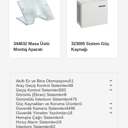
344632 Masa Üstü
323005 Sistem Güç
Montaj Aparatı
Kaynağı
Akıllı Ev ve Bina Otomasyonu
51
Araç Geçiş Kontrol Sistemleri
48
Geçiş Kontrol Sistemleri
583
Görüntü (Ekran) Sistemleri
8
Görüntülü İnterkom Sistemleri
479
Güç Kaynakları ve Koruma Ürünleri
1
Güvenlik Kamera Sistemleri
4496
Güvenlik Yönetim Yazılımları
18
Hemşire Çağrı Sistemleri
4
Hırsız Alarm Sistemleri
19
İnterkom Sistemleri
62