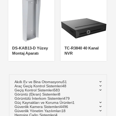
DS-KAB13-D Yüzey
TC-R3840 40 Kanal
Montaj Aparatı
NVR
Akıllı Ev ve Bina Otomasyonu
51
Araç Geçiş Kontrol Sistemleri
48
Geçiş Kontrol Sistemleri
583
Görüntü (Ekran) Sistemleri
8
Görüntülü İnterkom Sistemleri
479
Güç Kaynakları ve Koruma Ürünleri
1
Güvenlik Kamera Sistemleri
4496
Güvenlik Yönetim Yazılımları
18
Hemşire Çağrı Sistemleri
4