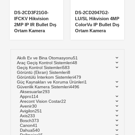
DS-2CD3F21G0-
DS-2CD2047G2-
IFCKV Hikvision
LU/SL Hikvision 4MP
2MP IP IR Bullet Dış
ColorVu IP Bullet Dış
Ortam Kamera
Ortam Kamera
Akıllı Ev ve Bina Otomasyonu
51
Araç Geçiş Kontrol Sistemleri
48
Geçiş Kontrol Sistemleri
583
Görüntü (Ekran) Sistemleri
8
Görüntülü İnterkom Sistemleri
479
Güç Kaynakları ve Koruma Ürünleri
1
Güvenlik Kamera Sistemleri
4496
Aksesuarlar
293
Appro
114
Arecont Vision Costar
22
Avenir
30
Avigilon
251
Axis
233
Bosch
373
Canon
41
Dahua
540