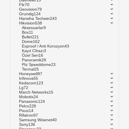
Dallmeier
15
Flir
70
Geovision
79
Grundig
124
Hanwha Techwin
243
Hikvision
538
Aksesuarlar
9
Box
11
Bullet
221
Dome
162
Exproof / Anti Korozyon
43
Kayıt Cihazı
3
Özel Seri
16
Panoramik
28
Ptz Speeddome
23
Termal
25
Honeywell
97
Infinova
55
Kedacom
123
Lg
72
March Networks
15
Mobotix
24
Panasonic
124
Pelco
228
Pixus
14
Rifatron
97
Samsung Wisenet
40
Sony
136