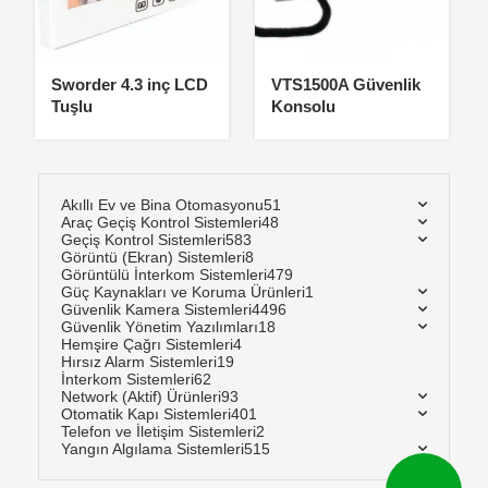
Sworder 4.3 inç LCD
VTS1500A Güvenlik
Tuşlu
Konsolu
Akıllı Ev ve Bina Otomasyonu
51
Araç Geçiş Kontrol Sistemleri
48
Geçiş Kontrol Sistemleri
583
Görüntü (Ekran) Sistemleri
8
Görüntülü İnterkom Sistemleri
479
Güç Kaynakları ve Koruma Ürünleri
1
Güvenlik Kamera Sistemleri
4496
Güvenlik Yönetim Yazılımları
18
Hemşire Çağrı Sistemleri
4
Hırsız Alarm Sistemleri
19
İnterkom Sistemleri
62
Network (Aktif) Ürünleri
93
Otomatik Kapı Sistemleri
401
Telefon ve İletişim Sistemleri
2
Yangın Algılama Sistemleri
515