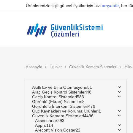
Ürünlerimizle ilgili güncel fiyatlar için bizi
arayabilir
, her t
Anasayfa
Ürünler
Güvenlik Kamera Sistemleri
Hikv
Akıllı Ev ve Bina Otomasyonu
51
Araç Geçiş Kontrol Sistemleri
48
Geçiş Kontrol Sistemleri
583
Görüntü (Ekran) Sistemleri
8
Görüntülü İnterkom Sistemleri
479
Güç Kaynakları ve Koruma Ürünleri
1
Güvenlik Kamera Sistemleri
4496
Aksesuarlar
293
Appro
114
Arecont Vision Costar
22