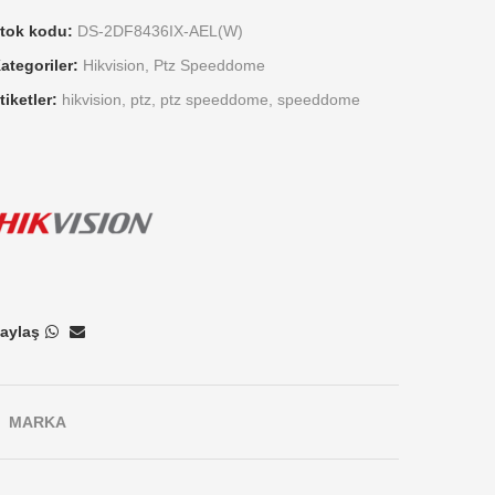
tok kodu:
DS-2DF8436IX-AEL(W)
ategoriler:
Hikvision
,
Ptz Speeddome
tiketler:
hikvision
,
ptz
,
ptz speeddome
,
speeddome
aylaş
MARKA