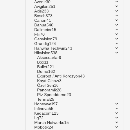
Avenir
30
Avigilon
251
Axis
233
Bosch
373
Canon
41
Dahua
540
Dallmeier
15
Flir
70
Geovision
79
Grundig
124
Hanwha Techwin
243
Hikvision
538
Aksesuarlar
9
Box
11
Bullet
221
Dome
162
Exproof / Anti Korozyon
43
Kayıt Cihazı
3
Özel Seri
16
Panoramik
28
Ptz Speeddome
23
Termal
25
Honeywell
97
Infinova
55
Kedacom
123
Lg
72
March Networks
15
Mobotix
24