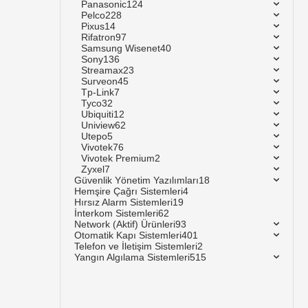
Panasonic
124
Pelco
228
Pixus
14
Rifatron
97
Samsung Wisenet
40
Sony
136
Streamax
23
Surveon
45
Tp-Link
7
Tyco
32
Ubiquiti
12
Uniview
62
Utepo
5
Vivotek
76
Vivotek Premium
2
Zyxel
7
Güvenlik Yönetim Yazılımları
18
Hemşire Çağrı Sistemleri
4
Hırsız Alarm Sistemleri
19
İnterkom Sistemleri
62
Network (Aktif) Ürünleri
93
Otomatik Kapı Sistemleri
401
Telefon ve İletişim Sistemleri
2
Yangın Algılama Sistemleri
515