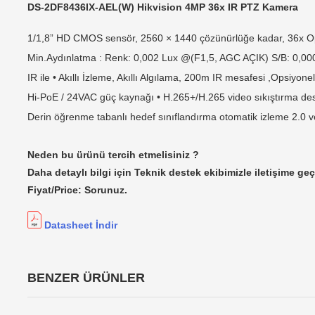
DS-2DF8436IX-AEL(W) Hikvision 4MP 36x IR PTZ Kamera
1/1,8” HD CMOS sensör, 2560 × 1440 çözünürlüğe kadar, 36x O
Min.Aydınlatma : Renk: 0,002 Lux @(F1,5, AGC AÇIK) S/B: 0,00
IR ile • Akıllı İzleme, Akıllı Algılama, 200m IR mesafesi ,Opsiyon
Hi-PoE / 24VAC güç kaynağı • H.265+/H.265 video sıkıştırma de
Derin öğrenme tabanlı hedef sınıflandırma otomatik izleme 2.0 v
Neden bu ürünü tercih etmelisiniz ?
Daha detaylı bilgi için Teknik destek ekibimizle iletişime geç
Fiyat/Price: Sorunuz.
Datasheet İndir
BENZER ÜRÜNLER