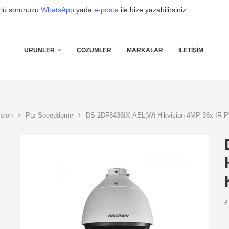
ürlü sorunuzu
WhatsApp
yada
e-posta
ile bize yazabilirsiniz.
ÜRÜNLER
ÇÖZÜMLER
MARKALAR
İLETIŞIM
ision
Ptz Speeddome
DS-2DF8436IX-AEL(W) Hikvision 4MP 36x IR 
4