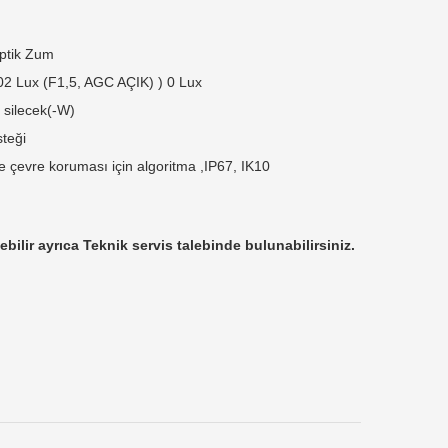
ptik Zum
02 Lux (F1,5, AGC AÇIK) ) 0 Lux
el silecek(-W)
steği
e çevre koruması için algoritma ,IP67, IK10
ebilir ayrıca Teknik servis talebinde bulunabilirsiniz.