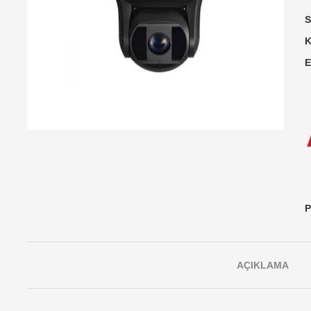
S
K
E
P
AÇIKLAMA