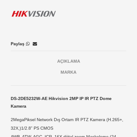
Paylaş
AÇIKLAMA
MARKA
DS-2DE5232W-AE Hikvision 2MP IP IR PTZ Dome
Kamera
2MegaPiksel Network Dış Ortam IR PTZ Kamera (H.265+,
32X,)1/2.8” PS CMOS
AWB, ATW, AGC, ICR, 16X dijital zoom,Maskeleme (24