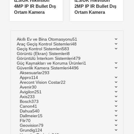
IZS/UK Hikvision
IZS/UK Hikvision
4MP IP IR Bullet Dış
2MP IP IR Bullet Dış
Ortam Kamera
Ortam Kamera
Akıllı Ev ve Bina Otomasyonu
51
Araç Geçiş Kontrol Sistemleri
48
Geçiş Kontrol Sistemleri
583
Görüntü (Ekran) Sistemleri
8
Görüntülü İnterkom Sistemleri
479
Güç Kaynakları ve Koruma Ürünleri
1
Güvenlik Kamera Sistemleri
4496
Aksesuarlar
293
Appro
114
Arecont Vision Costar
22
Avenir
30
Avigilon
251
Axis
233
Bosch
373
Canon
41
Dahua
540
Dallmeier
15
Flir
70
Geovision
79
Grundig
124