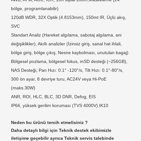
bölge, programlanabilir)
120dB WDR, 32X Optik (4.8153mm), 150mt IR, Üçlü akış,
SVC
Standart Analiz (Hareket algılama, sabotaj algılama, ani
değişiklikler), Akıllı analizler (İzinsiz giriş, sanal hat ihlali,
bölge giriş, bölge çıkış, Nesne kaybolması, unutulan bagaj)
Bölgesel pozlama, bölgesel fokus, mSD desteği (~256GB),
NAS Desteği, Pan Hızı: 0.1° -120°/s, Tilt Hızı: 0.1°-80°/s,
300 ön ayar, 8 devriye turu, AC24V veya Hi-PoE
(maks.30W)
ANR, ROI, HLC, BLC, 3D DNR, Defog, EIS
IP66, yüksek gerilim koruması (TVS 4000V).IK10
Neden bu ürünü tercih etmelisiniz ?
Daha detaylı bilgi için Teknik destek ekibimizle
iletişime geçebilir ayrıca Teknik servis talebinde