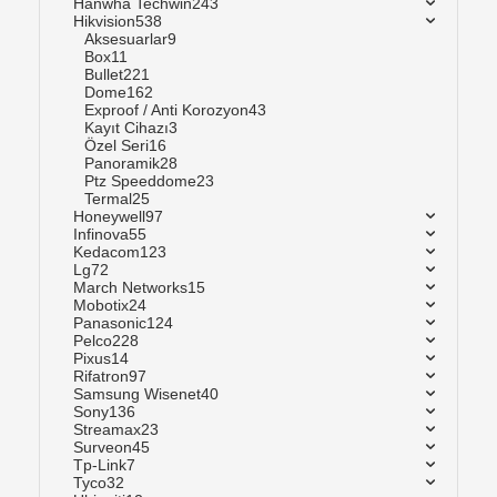
Hanwha Techwin
243
Hikvision
538
Aksesuarlar
9
Box
11
Bullet
221
Dome
162
Exproof / Anti Korozyon
43
Kayıt Cihazı
3
Özel Seri
16
Panoramik
28
Ptz Speeddome
23
Termal
25
Honeywell
97
Infinova
55
Kedacom
123
Lg
72
March Networks
15
Mobotix
24
Panasonic
124
Pelco
228
Pixus
14
Rifatron
97
Samsung Wisenet
40
Sony
136
Streamax
23
Surveon
45
Tp-Link
7
Tyco
32