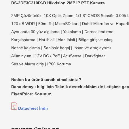
DS-2DE3C210IX-D Hikvision 2MP IP PTZ Kamera
2MP Çözünürlük, 10X Optik Zoom, 1/1.8″ CMOS Sensör, 0.005
120 dB WDR | 50m IR | MicroSD kart | Dahili Mikrofon ve Hopar
Aynı anda 30 yüz algılama | Yakalama | Derecelendirme
Karşılaştırma | Hat ihlali | Alan ihlali | Bölge giriş ve çıkış
Nesne kaldırma | Sahipsiz bagaj | İnsan ve araç ayrımı
Alüminyum | 12V DC / PoE | AcuSense | Darkfighter
Ses ve Alarm giriş | IP66 Koruma
Neden bu ürünü tercih etmelisiniz ?
Daha detaylı bilgi için Teknik destek ekibimizle iletişime geç
Fiyat/Price: Sorunuz.
Datasheet İndir