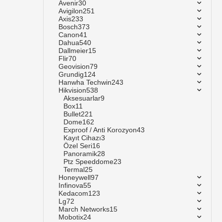
Avenir
30
Avigilon
251
Axis
233
Bosch
373
Canon
41
Dahua
540
Dallmeier
15
Flir
70
Geovision
79
Grundig
124
Hanwha Techwin
243
Hikvision
538
Aksesuarlar
9
Box
11
Bullet
221
Dome
162
Exproof / Anti Korozyon
43
Kayıt Cihazı
3
Özel Seri
16
Panoramik
28
Ptz Speeddome
23
Termal
25
Honeywell
97
Infinova
55
Kedacom
123
Lg
72
March Networks
15
Mobotix
24