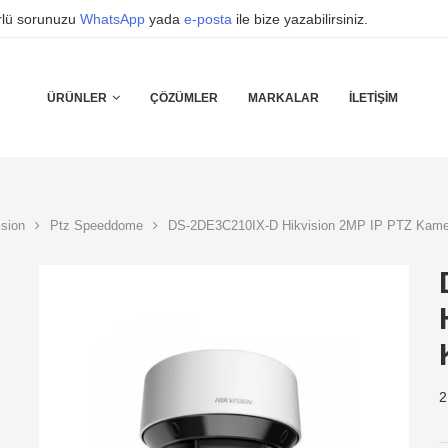
ürlü sorunuzu
WhatsApp
yada
e-posta
ile bize yazabilirsiniz.
ÜRÜNLER
ÇÖZÜMLER
MARKALAR
İLETIŞIM
ision
Ptz Speeddome
DS-2DE3C210IX-D Hikvision 2MP IP PTZ Kame
2