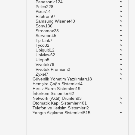
Panasonic
124
Pelco
228
Pixus
14
Rifatron
97
Samsung Wisenet
40
Sony
136
Streamax
23
Surveon
45
Tp-Link
7
Tyco
32
Ubiquiti
12
Uniview
62
Utepo
5
Vivotek
76
Vivotek Premium
2
Zyxel
7
Güvenlik Yönetim Yazılımları
18
Hemşire Çağrı Sistemleri
4
Hırsız Alarm Sistemleri
19
İnterkom Sistemleri
62
Network (Aktif) Ürünleri
93
Otomatik Kapı Sistemleri
401
Telefon ve İletişim Sistemleri
2
Yangın Algılama Sistemleri
515