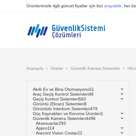
Ürünlerimizle ilgili güncel fiyatlar için bizi
arayabilir
, her t
Anasayfa
Ürünler
Güvenlik Kamera Sistemleri
Hikv
Akıllı Ev ve Bina Otomasyonu
51
Araç Geçiş Kontrol Sistemleri
48
Geçiş Kontrol Sistemleri
583
Görüntü (Ekran) Sistemleri
8
Görüntülü İnterkom Sistemleri
479
Güç Kaynakları ve Koruma Ürünleri
1
Güvenlik Kamera Sistemleri
4496
Aksesuarlar
293
Appro
114
Arecont Vision Costar
22