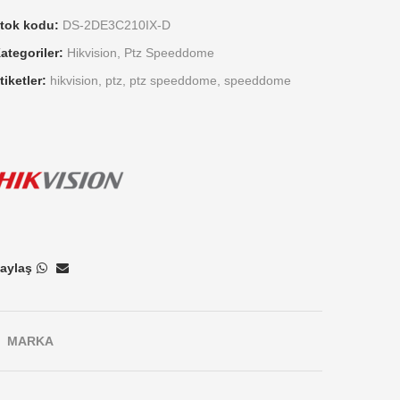
tok kodu:
DS-2DE3C210IX-D
ategoriler:
Hikvision
,
Ptz Speeddome
tiketler:
hikvision
,
ptz
,
ptz speeddome
,
speeddome
aylaş
MARKA