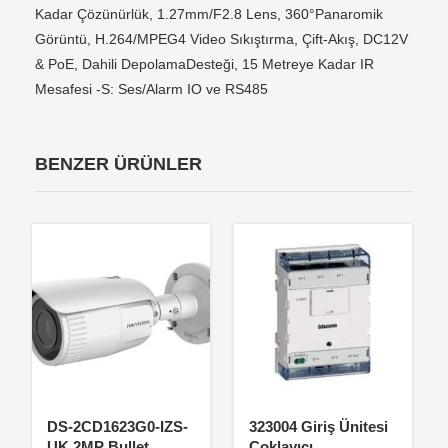
Kadar Çözünürlük, 1.27mm/F2.8 Lens, 360°Panaromik
Görüntü, H.264/MPEG4 Video Sıkıştırma, Çift-Akış, DC12V
& PoE, Dahili DepolamaDesteği, 15 Metreye Kadar IR
Mesafesi -S: Ses/Alarm IO ve RS485
BENZER ÜRÜNLER
DS-2CD1623G0-IZS-
323004 Giriş Ünitesi
UK 2MP Bullet
Çoklayıcı