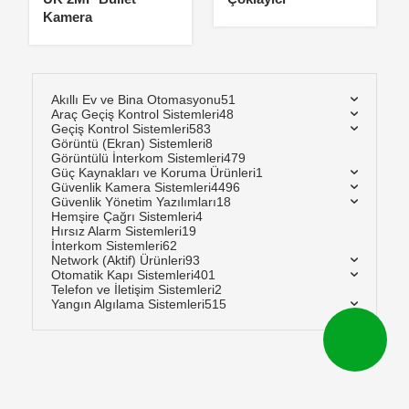
Kamera
Akıllı Ev ve Bina Otomasyonu
51
Araç Geçiş Kontrol Sistemleri
48
Geçiş Kontrol Sistemleri
583
Görüntü (Ekran) Sistemleri
8
Görüntülü İnterkom Sistemleri
479
Güç Kaynakları ve Koruma Ürünleri
1
Güvenlik Kamera Sistemleri
4496
Güvenlik Yönetim Yazılımları
18
Hemşire Çağrı Sistemleri
4
Hırsız Alarm Sistemleri
19
İnterkom Sistemleri
62
Network (Aktif) Ürünleri
93
Otomatik Kapı Sistemleri
401
Telefon ve İletişim Sistemleri
2
Yangın Algılama Sistemleri
515