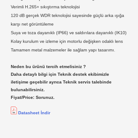
Verimli H.265+ sıkıştırma teknolojisi
120 dB gerçek WDR teknolojisi sayesinde güçlü arka ışığa
karşı net görüntüleme
Suya ve toza dayanıklı (IP66) ve saldırılara dayanıklı (IK10)
Kolay kurulum ve izleme için motorlu değişken odaklı lens
Tamamen metal malzemeler ile sağlam yapı tasarımı.
Neden bu ürünü tercih etmelisiniz ?
Daha detaylı bilgi için Teknik destek ekibimizle
iletişime geçebilir ayrıca Teknik servis talebinde
bulunabilirsiniz.
Fiyat/Price: Sorunuz.
Datasheet İndir