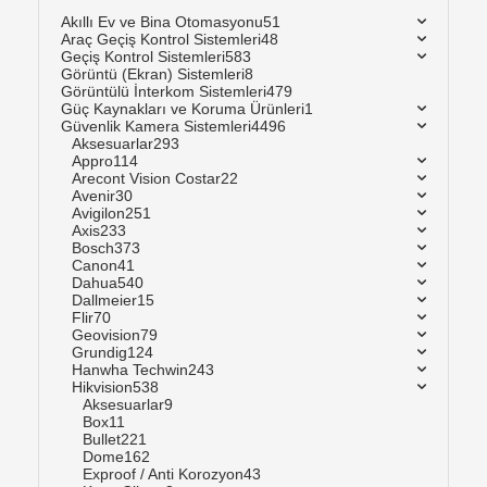
Akıllı Ev ve Bina Otomasyonu
51
Araç Geçiş Kontrol Sistemleri
48
Geçiş Kontrol Sistemleri
583
Görüntü (Ekran) Sistemleri
8
Görüntülü İnterkom Sistemleri
479
Güç Kaynakları ve Koruma Ürünleri
1
Güvenlik Kamera Sistemleri
4496
Aksesuarlar
293
Appro
114
Arecont Vision Costar
22
Avenir
30
Avigilon
251
Axis
233
Bosch
373
Canon
41
Dahua
540
Dallmeier
15
Flir
70
Geovision
79
Grundig
124
Hanwha Techwin
243
Hikvision
538
Aksesuarlar
9
Box
11
Bullet
221
Dome
162
Exproof / Anti Korozyon
43