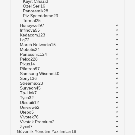
Kayıt Cihazı
3
Özel Seri
16
Panoramik
28
Ptz Speeddome
23
Termal
25
Honeywell
97
Infinova
55
Kedacom
123
Lg
72
March Networks
15
Mobotix
24
Panasonic
124
Pelco
228
Pixus
14
Rifatron
97
Samsung Wisenet
40
Sony
136
Streamax
23
Surveon
45
Tp-Link
7
Tyco
32
Ubiquiti
12
Uniview
62
Utepo
5
Vivotek
76
Vivotek Premium
2
Zyxel
7
Güvenlik Yönetim Yazılımları
18