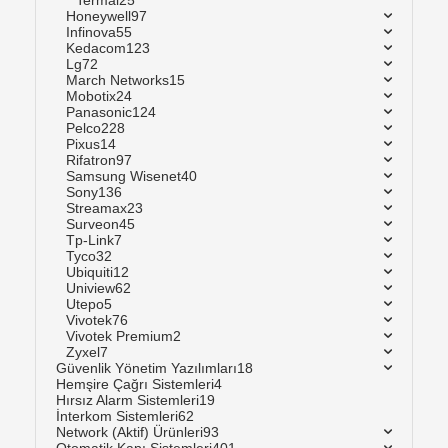
Termal
25
Honeywell
97
Infinova
55
Kedacom
123
Lg
72
March Networks
15
Mobotix
24
Panasonic
124
Pelco
228
Pixus
14
Rifatron
97
Samsung Wisenet
40
Sony
136
Streamax
23
Surveon
45
Tp-Link
7
Tyco
32
Ubiquiti
12
Uniview
62
Utepo
5
Vivotek
76
Vivotek Premium
2
Zyxel
7
Güvenlik Yönetim Yazılımları
18
Hemşire Çağrı Sistemleri
4
Hırsız Alarm Sistemleri
19
İnterkom Sistemleri
62
Network (Aktif) Ürünleri
93