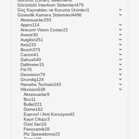
Görüntü (Ekran) Sistemleri
8
Görüntülü İnterkom Sistemleri
479
Güç Kaynakları ve Koruma Ürünleri
1
Güvenlik Kamera Sistemleri
4496
Aksesuarlar
293
Appro
114
Arecont Vision Costar
22
Avenir
30
Avigilon
251
Axis
233
Bosch
373
Canon
41
Dahua
540
Dallmeier
15
Flir
70
Geovision
79
Grundig
124
Hanwha Techwin
243
Hikvision
538
Aksesuarlar
9
Box
11
Bullet
221
Dome
162
Exproof / Anti Korozyon
43
Kayıt Cihazı
3
Özel Seri
16
Panoramik
28
Ptz Speeddome
23