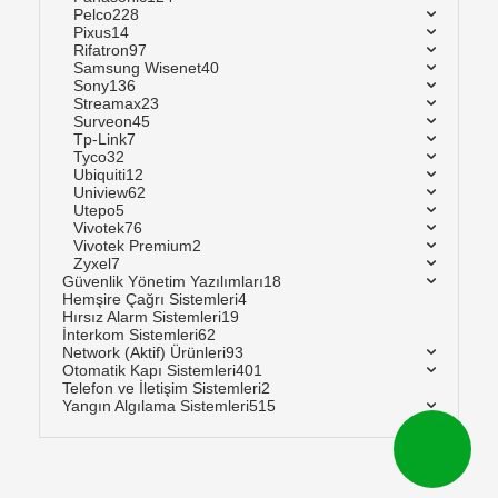
Pelco
228
Pixus
14
Rifatron
97
Samsung Wisenet
40
Sony
136
Streamax
23
Surveon
45
Tp-Link
7
Tyco
32
Ubiquiti
12
Uniview
62
Utepo
5
Vivotek
76
Vivotek Premium
2
Zyxel
7
Güvenlik Yönetim Yazılımları
18
Hemşire Çağrı Sistemleri
4
Hırsız Alarm Sistemleri
19
İnterkom Sistemleri
62
Network (Aktif) Ürünleri
93
Otomatik Kapı Sistemleri
401
Telefon ve İletişim Sistemleri
2
Yangın Algılama Sistemleri
515