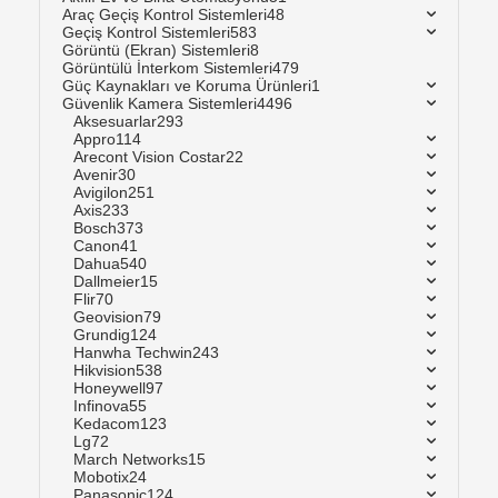
Araç Geçiş Kontrol Sistemleri
48
Geçiş Kontrol Sistemleri
583
Görüntü (Ekran) Sistemleri
8
Görüntülü İnterkom Sistemleri
479
Güç Kaynakları ve Koruma Ürünleri
1
Güvenlik Kamera Sistemleri
4496
Aksesuarlar
293
Appro
114
Arecont Vision Costar
22
Avenir
30
Avigilon
251
Axis
233
Bosch
373
Canon
41
Dahua
540
Dallmeier
15
Flir
70
Geovision
79
Grundig
124
Hanwha Techwin
243
Hikvision
538
Honeywell
97
Infinova
55
Kedacom
123
Lg
72
March Networks
15
Mobotix
24
Panasonic
124