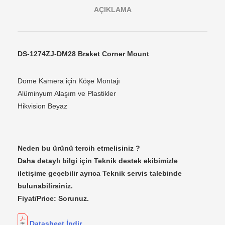
AÇIKLAMA
DS-1274ZJ-DM28 Braket Corner Mount
Dome Kamera için Köşe Montajı
Alüminyum Alaşım ve Plastikler
Hikvision Beyaz
Neden bu ürünü tercih etmelisiniz ?
Daha detaylı bilgi için Teknik destek ekibimizle
iletişime geçebilir ayrıca Teknik servis talebinde
bulunabilirsiniz.
Fiyat/Price: Sorunuz.
Datasheet İndir