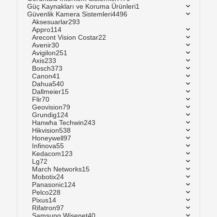
Güç Kaynakları ve Koruma Ürünleri
1
Güvenlik Kamera Sistemleri
4496
Aksesuarlar
293
Appro
114
Arecont Vision Costar
22
Avenir
30
Avigilon
251
Axis
233
Bosch
373
Canon
41
Dahua
540
Dallmeier
15
Flir
70
Geovision
79
Grundig
124
Hanwha Techwin
243
Hikvision
538
Honeywell
97
Infinova
55
Kedacom
123
Lg
72
March Networks
15
Mobotix
24
Panasonic
124
Pelco
228
Pixus
14
Rifatron
97
Samsung Wisenet
40