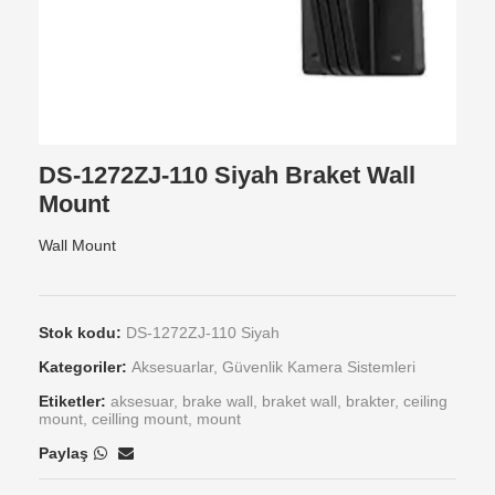
DS-1272ZJ-110 Siyah Braket Wall
Mount
Wall Mount
Stok kodu:
DS-1272ZJ-110 Siyah
Kategoriler:
Aksesuarlar
,
Güvenlik Kamera Sistemleri
Etiketler:
aksesuar
,
brake wall
,
braket wall
,
brakter
,
ceiling
mount
,
ceilling mount
,
mount
Paylaş