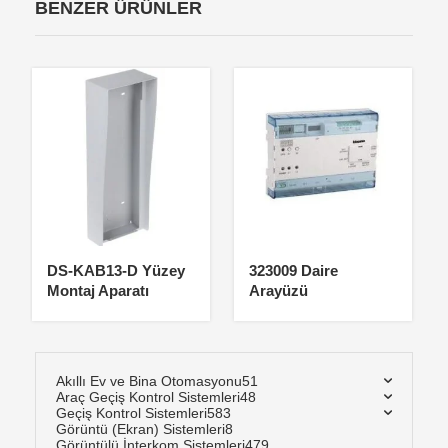
BENZER ÜRÜNLER
DS-KAB13-D Yüzey
323009 Daire
Montaj Aparatı
Arayüzü
Akıllı Ev ve Bina Otomasyonu
51
Araç Geçiş Kontrol Sistemleri
48
Geçiş Kontrol Sistemleri
583
Görüntü (Ekran) Sistemleri
8
Görüntülü İnterkom Sistemleri
479